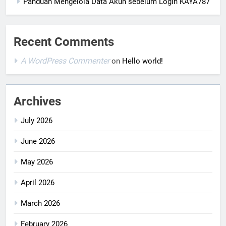
Panduan Mengelola Data Akun sebelum Login KAYA787
Recent Comments
A WordPress Commenter
on
Hello world!
Archives
July 2026
June 2026
May 2026
April 2026
March 2026
February 2026