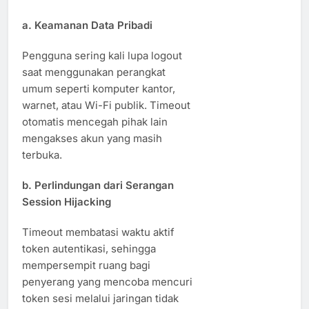
a.
Keamanan Data Pribadi
Pengguna sering kali lupa logout
saat menggunakan perangkat
umum seperti komputer kantor,
warnet, atau Wi-Fi publik. Timeout
otomatis mencegah pihak lain
mengakses akun yang masih
terbuka.
b.
Perlindungan dari Serangan
Session Hijacking
Timeout membatasi waktu aktif
token autentikasi, sehingga
mempersempit ruang bagi
penyerang yang mencoba mencuri
token sesi melalui jaringan tidak