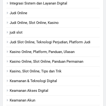
Integrasi Sistem dan Layanan Digital
Judi Online
Judi Online, Slot Online, Kasino
judi slot
Judi Slot Online, Teknologi Perjudian, Platform Judi
Kasino Online, Platform, Panduan, Ulasan
Kasino Online, Slot Online, Panduan Permainan
Kasino, Slot Online, Tips dan Trik
Keamanan & Teknologi Digital
Keamanan Akses Digital
Keamanan Akun