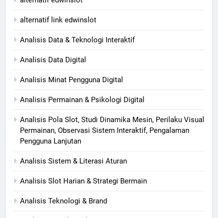
alternatif edwinslot
alternatif link edwinslot
Analisis Data & Teknologi Interaktif
Analisis Data Digital
Analisis Minat Pengguna Digital
Analisis Permainan & Psikologi Digital
Analisis Pola Slot, Studi Dinamika Mesin, Perilaku Visual
Permainan, Observasi Sistem Interaktif, Pengalaman
Pengguna Lanjutan
Analisis Sistem & Literasi Aturan
Analisis Slot Harian & Strategi Bermain
Analisis Teknologi & Brand