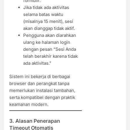
formulir.
Jika tidak ada aktivitas
selama batas waktu
(misalnya 15 menit), sesi
akan dianggap tidak aktif.
Pengguna akan diarahkan
ulang ke halaman login
dengan pesan “Sesi Anda
telah berakhir karena tidak
ada aktivitas.”
Sistem ini bekerja di berbagai
browser dan perangkat tanpa
memerlukan instalasi tambahan,
serta kompatibel dengan praktik
keamanan modern.
3. Alasan Penerapan
Timeout Otomatis