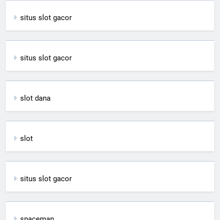
situs slot gacor
situs slot gacor
slot dana
slot
situs slot gacor
spaceman