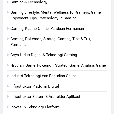
Gaming & Technology
Gaming Lifestyle, Mental Wellness for Gamers, Game
Enjoyment Tips, Psychology in Gaming
Gaming, Kasino Online, Panduan Permainan
Gaming, Pokémon, Strategi Gaming, Tips & Trik,
Permainan
Gaya Hidup Digital & Teknologi Gaming
Hiburan, Game, Pokémon, Strategi Game, Analisis Game
Industri Teknologi dan Perjudian Online
Infrastruktur Platform Digital
Infrastruktur Sistem & Arsitektur Aplikasi
Inovasi & Teknologi Platform