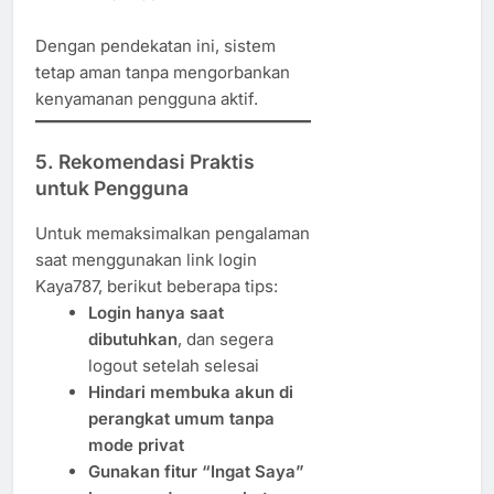
Dengan pendekatan ini, sistem
tetap aman tanpa mengorbankan
kenyamanan pengguna aktif.
5. Rekomendasi Praktis
untuk Pengguna
Untuk memaksimalkan pengalaman
saat menggunakan link login
Kaya787, berikut beberapa tips:
Login hanya saat
dibutuhkan
, dan segera
logout setelah selesai
Hindari membuka akun di
perangkat umum tanpa
mode privat
Gunakan fitur “Ingat Saya”