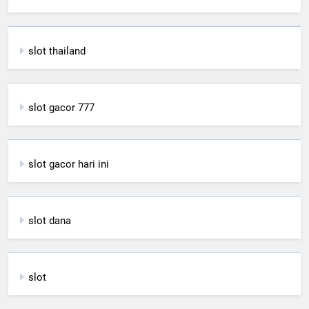
slot thailand
slot gacor 777
slot gacor hari ini
slot dana
slot