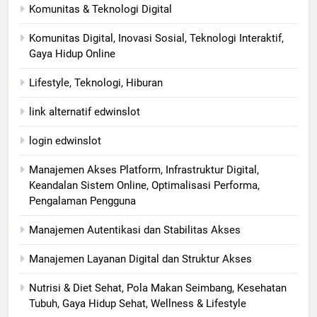
Komunitas & Teknologi Digital
Komunitas Digital, Inovasi Sosial, Teknologi Interaktif,
Gaya Hidup Online
Lifestyle, Teknologi, Hiburan
link alternatif edwinslot
login edwinslot
Manajemen Akses Platform, Infrastruktur Digital,
Keandalan Sistem Online, Optimalisasi Performa,
Pengalaman Pengguna
Manajemen Autentikasi dan Stabilitas Akses
Manajemen Layanan Digital dan Struktur Akses
Nutrisi & Diet Sehat, Pola Makan Seimbang, Kesehatan
Tubuh, Gaya Hidup Sehat, Wellness & Lifestyle