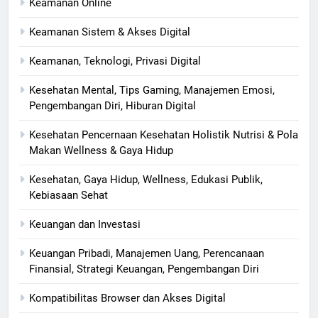
Keamanan Online
Keamanan Sistem & Akses Digital
Keamanan, Teknologi, Privasi Digital
Kesehatan Mental, Tips Gaming, Manajemen Emosi,
Pengembangan Diri, Hiburan Digital
Kesehatan Pencernaan Kesehatan Holistik Nutrisi & Pola
Makan Wellness & Gaya Hidup
Kesehatan, Gaya Hidup, Wellness, Edukasi Publik,
Kebiasaan Sehat
Keuangan dan Investasi
Keuangan Pribadi, Manajemen Uang, Perencanaan
Finansial, Strategi Keuangan, Pengembangan Diri
Kompatibilitas Browser dan Akses Digital