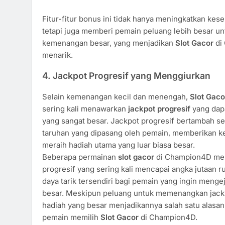
Fitur-fitur bonus ini tidak hanya meningkatkan kes
tetapi juga memberi pemain peluang lebih besar un
kemenangan besar, yang menjadikan
Slot Gacor
di
menarik.
4. Jackpot Progresif yang Menggiurkan
Selain kemenangan kecil dan menengah,
Slot Gaco
sering kali menawarkan
jackpot progresif
yang dap
yang sangat besar. Jackpot progresif bertambah se
taruhan yang dipasang oleh pemain, memberikan 
meraih hadiah utama yang luar biasa besar.
Beberapa permainan
slot gacor
di Champion4D men
progresif yang sering kali mencapai angka jutaan 
daya tarik tersendiri bagi pemain yang ingin meng
besar. Meskipun peluang untuk memenangkan jackpo
hadiah yang besar menjadikannya salah satu alas
pemain memilih
Slot Gacor
di Champion4D.