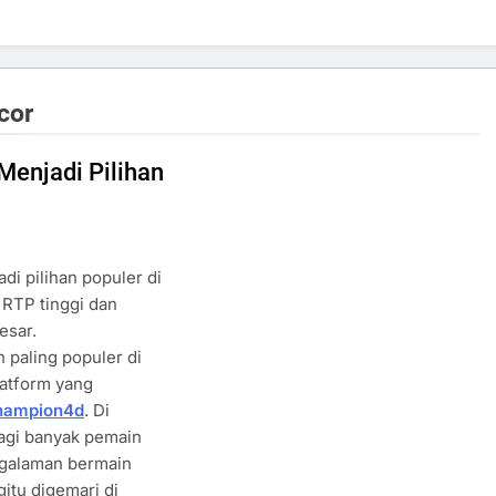
cor
enjadi Pilihan
i pilihan populer di
 RTP tinggi dan
esar.
n paling populer di
latform yang
hampion4d
. Di
bagi banyak pemain
ngalaman bermain
itu digemari di