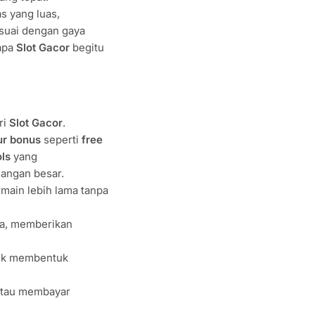
as yang luas,
suai dengan gaya
gapa
Slot Gacor
begitu
ri
Slot Gacor
.
tur bonus
seperti
free
ls
yang
angan besar.
ain lebih lama tanpa
, memberikan
tuk membentuk
atau membayar