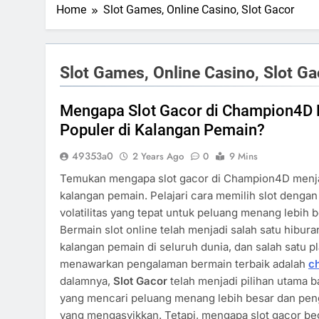
Home
Slot Games, Online Casino, Slot Gacor
Slot Games, Online Casino, Slot Ga
Mengapa Slot Gacor di Champion4D M
Populer di Kalangan Pemain?
49353a0
2 Years Ago
0
9 Mins
Temukan mengapa slot gacor di Champion4D menjad
kalangan pemain. Pelajari cara memilih slot dengan
volatilitas yang tepat untuk peluang menang lebih b
Bermain slot online telah menjadi salah satu hibura
kalangan pemain di seluruh dunia, dan salah satu p
menawarkan pengalaman bermain terbaik adalah
c
dalamnya,
Slot Gacor
telah menjadi pilihan utama 
yang mencari peluang menang lebih besar dan pe
yang mengasyikkan. Tetapi, mengapa slot gacor beg