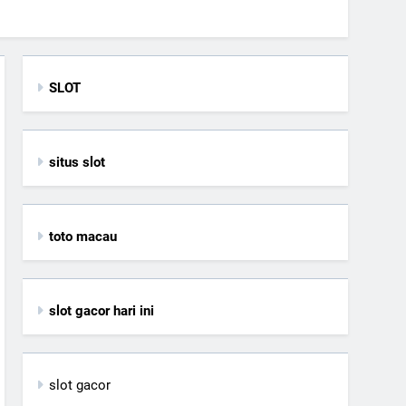
SLOT
situs slot
toto macau
slot gacor hari ini
slot gacor