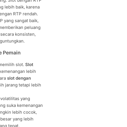
ang. Slot dengan RTP
 lebih baik, karena
 dengan RTP rendah.
 yang sangat baik,
i memberikan peluang
secara konsisten,
nguntungkan.
pe Pemain
memilih slot.
Slot
kemenangan lebih
tara
slot dengan
 jarang tetapi lebih
olatilitas yang
yang suka kemenangan
ungkin lebih cocok,
besar yang lebih
yang tepat.