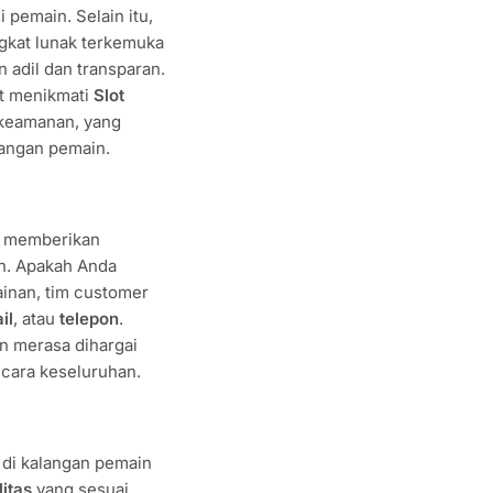
 pemain. Selain itu,
kat lunak terkemuka
adil dan transparan.
at menikmati
Slot
 keamanan, yang
langan pemain.
, memberikan
n. Apakah Anda
ainan, tim customer
il
, atau
telepon
.
n merasa dihargai
cara keseluruhan.
 di kalangan pemain
litas
yang sesuai,