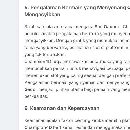
5. Pengalaman Bermain yang Menyenangk
Mengasyikkan
Salah satu alasan utama mengapa
Slot Gacor
di Ch
populer adalah pengalaman bermain yang menyen
mengasyikkan. Dengan grafik yang memukau, anima
tema yang bervariasi, permainan slot di platform i
yang tak terlupakan.
Champion4D juga menawarkan antarmuka yang ra
memudahkan pemain untuk menavigasi berbagai p
menemukan slot yang paling sesuai dengan prefer
Pengalaman bermain yang nyaman dan menyenang
Gacor
menjadi pilihan utama bagi pemain yang men
berkualitas.
6. Keamanan dan Kepercayaan
Keamanan adalah faktor penting ketika memilih plat
Champion4D
berlisensi resmi dan menggunakan te