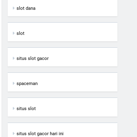
slot dana
slot
situs slot gacor
spaceman
situs slot
situs slot gacor hari ini