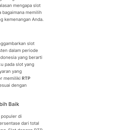
alasan mengapa slot
a bagaimana memilih
ng kemenangan Anda.
nggambarkan slot
ten dalam periode
ndonesia yang berarti
cu pada slot yang
yaran yang
r memiliki
RTP
esuai dengan
bih Baik
 populer di
rsentase dari total