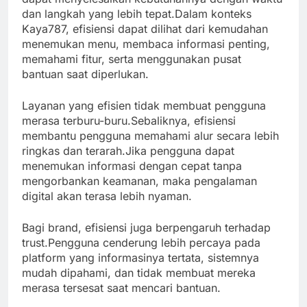
dan langkah yang lebih tepat.Dalam konteks
Kaya787, efisiensi dapat dilihat dari kemudahan
menemukan menu, membaca informasi penting,
memahami fitur, serta menggunakan pusat
bantuan saat diperlukan.
Layanan yang efisien tidak membuat pengguna
merasa terburu-buru.Sebaliknya, efisiensi
membantu pengguna memahami alur secara lebih
ringkas dan terarah.Jika pengguna dapat
menemukan informasi dengan cepat tanpa
mengorbankan keamanan, maka pengalaman
digital akan terasa lebih nyaman.
Bagi brand, efisiensi juga berpengaruh terhadap
trust.Pengguna cenderung lebih percaya pada
platform yang informasinya tertata, sistemnya
mudah dipahami, dan tidak membuat mereka
merasa tersesat saat mencari bantuan.