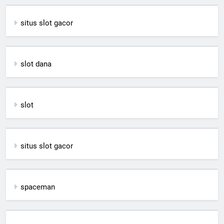
situs slot gacor
slot dana
slot
situs slot gacor
spaceman