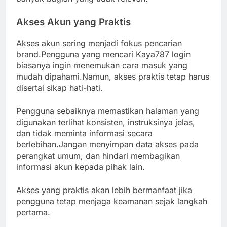
Akses Akun yang Praktis
Akses akun sering menjadi fokus pencarian
brand.Pengguna yang mencari Kaya787 login
biasanya ingin menemukan cara masuk yang
mudah dipahami.Namun, akses praktis tetap harus
disertai sikap hati-hati.
Pengguna sebaiknya memastikan halaman yang
digunakan terlihat konsisten, instruksinya jelas,
dan tidak meminta informasi secara
berlebihan.Jangan menyimpan data akses pada
perangkat umum, dan hindari membagikan
informasi akun kepada pihak lain.
Akses yang praktis akan lebih bermanfaat jika
pengguna tetap menjaga keamanan sejak langkah
pertama.