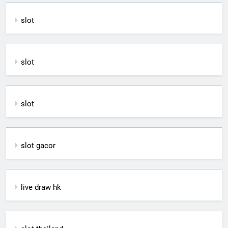
slot
slot
slot
slot gacor
live draw hk