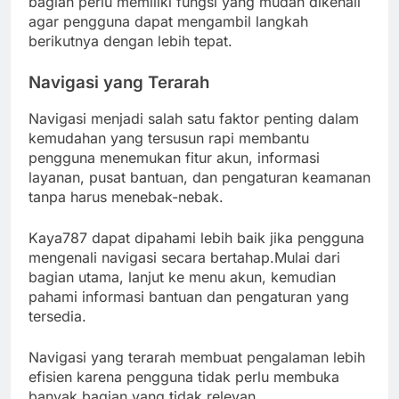
bagian perlu memiliki fungsi yang mudah dikenali
agar pengguna dapat mengambil langkah
berikutnya dengan lebih tepat.
Navigasi yang Terarah
Navigasi menjadi salah satu faktor penting dalam
kemudahan yang tersusun rapi membantu
pengguna menemukan fitur akun, informasi
layanan, pusat bantuan, dan pengaturan keamanan
tanpa harus menebak-nebak.
Kaya787 dapat dipahami lebih baik jika pengguna
mengenali navigasi secara bertahap.Mulai dari
bagian utama, lanjut ke menu akun, kemudian
pahami informasi bantuan dan pengaturan yang
tersedia.
Navigasi yang terarah membuat pengalaman lebih
efisien karena pengguna tidak perlu membuka
banyak bagian yang tidak relevan.