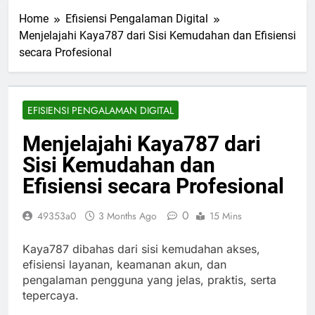
Home
Efisiensi Pengalaman Digital
Menjelajahi Kaya787 dari Sisi Kemudahan dan Efisiensi
secara Profesional
EFISIENSI PENGALAMAN DIGITAL
Menjelajahi Kaya787 dari
Sisi Kemudahan dan
Efisiensi secara Profesional
0
49353a0
3 Months Ago
15 Mins
Kaya787 dibahas dari sisi kemudahan akses,
efisiensi layanan, keamanan akun, dan
pengalaman pengguna yang jelas, praktis, serta
tepercaya.