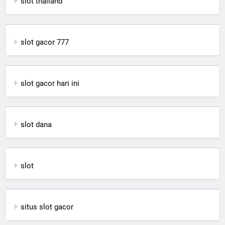
slot thailand
slot gacor 777
slot gacor hari ini
slot dana
slot
situs slot gacor