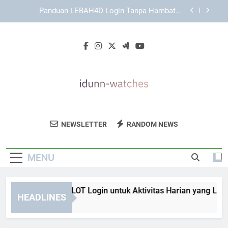
Skip
Panduan Login KAYA787 Tanpa Hambatan di
to
Browser Terbaru
content
Cara Memeriksa Waktu dan Tanggal Perangkat
sebelum Login KAYA787
Panduan EDWINSLOT Login untuk Aktivitas
Harian yang Lebih Nyaman
Panduan LEBAH4D Login Tanpa Hambatan
melalui Browser Terbaru
Panduan Login KAYA787 Tanpa Hambatan di
Browser Terbaru
Idunn Watches
Temukan Koleksi Jam Tangan Mewah Dan
Cara Memeriksa Waktu dan Tanggal Perangkat
NEWSLETTER
RANDOM NEWS
sebelum Login KAYA787
Elegan Di Idunn Watches.
MENU
nduan EDWINSLOT Login untuk Aktivitas Harian yang Lebih 
HEADLINES
Weeks Ago