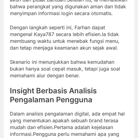
bahwa perangkat yang digunakan aman dan tidak
menyimpan informasi login secara otomatis.
Dengan langkah seperti ini, Farhan dapat
mengenal Kaya787 secara lebih efisien.Ia tidak
membuang waktu untuk menebak fungsi menu,
dan tetap menjaga keamanan akun sejak awal.
Skenario ini menunjukkan bahwa kemudahan
bukan hanya soal cepat masuk, tetapi juga soal
memahami alur dengan benar.
Insight Berbasis Analisis
Pengalaman Pengguna
Dalam analisis pengalaman digital, ada empat hal
yang menentukan apakah sebuah brand terasa
mudah dan efisien.Pertama adalah kejelasan
informasi.Pengguna perlu memahami apa yang