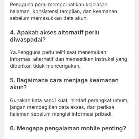
Pengguna perlu memperhatikan kejelasan
halaman, konsistensi tampilan, dan keamanan
sebelum memasukkan data akun.
4. Apakah akses alternatif perlu
diwaspadai?
Ya.Pengguna perlu teliti saat menemukan
informasi alternatif dan memastikan instruksi yang
diberikan tidak mencurigakan.
5. Bagaimana cara menjaga keamanan
akun?
Gunakan kata sandi kuat, hindari perangkat umum,
jangan membagikan data akses, dan periksa
halaman sebelum mengisi informasi pribadi.
6. Mengapa pengalaman mobile penting?