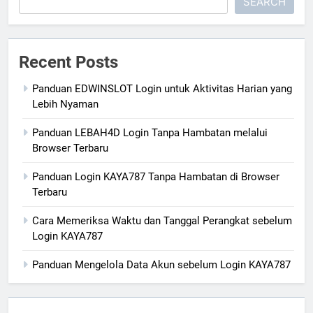
SEARCH
Recent Posts
Panduan EDWINSLOT Login untuk Aktivitas Harian yang
Lebih Nyaman
Panduan LEBAH4D Login Tanpa Hambatan melalui
Browser Terbaru
Panduan Login KAYA787 Tanpa Hambatan di Browser
Terbaru
Cara Memeriksa Waktu dan Tanggal Perangkat sebelum
Login KAYA787
Panduan Mengelola Data Akun sebelum Login KAYA787