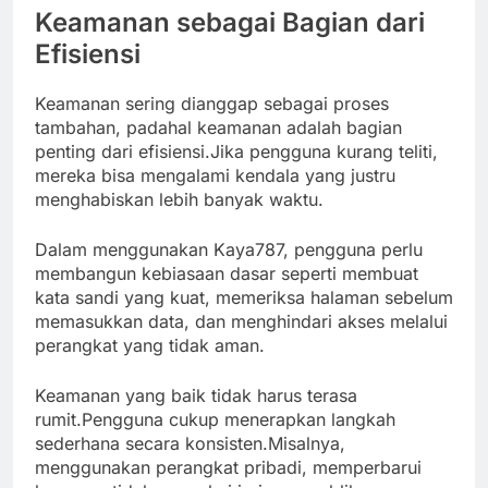
Keamanan sebagai Bagian dari
Efisiensi
Keamanan sering dianggap sebagai proses
tambahan, padahal keamanan adalah bagian
penting dari efisiensi.Jika pengguna kurang teliti,
mereka bisa mengalami kendala yang justru
menghabiskan lebih banyak waktu.
Dalam menggunakan Kaya787, pengguna perlu
membangun kebiasaan dasar seperti membuat
kata sandi yang kuat, memeriksa halaman sebelum
memasukkan data, dan menghindari akses melalui
perangkat yang tidak aman.
Keamanan yang baik tidak harus terasa
rumit.Pengguna cukup menerapkan langkah
sederhana secara konsisten.Misalnya,
menggunakan perangkat pribadi, memperbarui