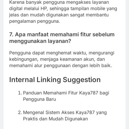
Karena banyak pengguna mengakses layanan
digital melalui HP, sehingga tampilan mobile yang
jelas dan mudah digunakan sangat membantu
pengalaman pengguna.
7. Apa manfaat memahami fitur sebelum
menggunakan layanan?
Pengguna dapat menghemat waktu, mengurangi
kebingungan, menjaga keamanan akun, dan
memahami alur penggunaan dengan lebih baik.
Internal Linking Suggestion
Panduan Memahami Fitur Kaya787 bagi
Pengguna Baru
Mengenal Sistem Akses Kaya787 yang
Praktis dan Mudah Digunakan