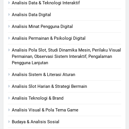
Analisis Data & Teknologi Interaktif
Analisis Data Digital
Analisis Minat Pengguna Digital
Analisis Permainan & Psikologi Digital
Analisis Pola Slot, Studi Dinamika Mesin, Perilaku Visual
Permainan, Observasi Sistem Interaktif, Pengalaman
Pengguna Lanjutan
Analisis Sistem & Literasi Aturan
Analisis Slot Harian & Strategi Bermain
Analisis Teknologi & Brand
Analisis Visual & Pola Tema Game
Budaya & Analisis Sosial