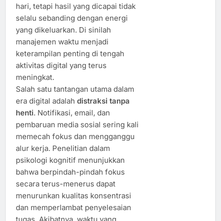
hari, tetapi hasil yang dicapai tidak
selalu sebanding dengan energi
yang dikeluarkan. Di sinilah
manajemen waktu menjadi
keterampilan penting di tengah
aktivitas digital yang terus
meningkat.
Salah satu tantangan utama dalam
era digital adalah
distraksi tanpa
henti
. Notifikasi, email, dan
pembaruan media sosial sering kali
memecah fokus dan mengganggu
alur kerja. Penelitian dalam
psikologi kognitif menunjukkan
bahwa berpindah-pindah fokus
secara terus-menerus dapat
menurunkan kualitas konsentrasi
dan memperlambat penyelesaian
tugas. Akibatnya, waktu yang