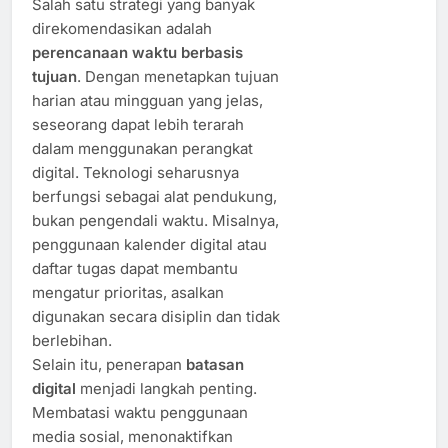
Salah satu strategi yang banyak
direkomendasikan adalah
perencanaan waktu berbasis
tujuan
. Dengan menetapkan tujuan
harian atau mingguan yang jelas,
seseorang dapat lebih terarah
dalam menggunakan perangkat
digital. Teknologi seharusnya
berfungsi sebagai alat pendukung,
bukan pengendali waktu. Misalnya,
penggunaan kalender digital atau
daftar tugas dapat membantu
mengatur prioritas, asalkan
digunakan secara disiplin dan tidak
berlebihan.
Selain itu, penerapan
batasan
digital
menjadi langkah penting.
Membatasi waktu penggunaan
media sosial, menonaktifkan