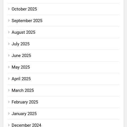
October 2025
September 2025
August 2025
July 2025
June 2025
May 2025
April 2025
March 2025
February 2025
January 2025
December 2024