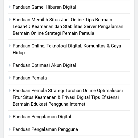
Panduan Game, Hiburan Digital
Panduan Memilih Situs Judi Online Tips Bermain
Lebah4D Keamanan dan Stabilitas Server Pengalaman
Bermain Online Strategi Pemain Pemula
Panduan Online, Teknologi Digital, Komunitas & Gaya
Hidup
Panduan Optimasi Akun Digital
Panduan Pemula
Panduan Pemula Strategi Taruhan Online Optimalisasi
Fitur Situs Keamanan & Privasi Digital Tips Efisiensi
Bermain Edukasi Pengguna Internet
Panduan Pengalaman Digital
Panduan Pengalaman Pengguna