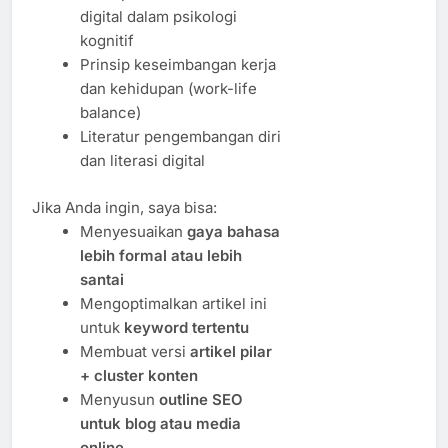
digital dalam psikologi
kognitif
Prinsip keseimbangan kerja
dan kehidupan (work-life
balance)
Literatur pengembangan diri
dan literasi digital
Jika Anda ingin, saya bisa:
Menyesuaikan
gaya bahasa
lebih formal atau lebih
santai
Mengoptimalkan artikel ini
untuk
keyword tertentu
Membuat versi
artikel pilar
+ cluster konten
Menyusun
outline SEO
untuk blog atau media
online