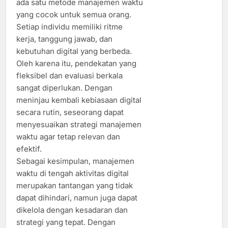
ada satu metode manajemen waktu
yang cocok untuk semua orang.
Setiap individu memiliki ritme
kerja, tanggung jawab, dan
kebutuhan digital yang berbeda.
Oleh karena itu, pendekatan yang
fleksibel dan evaluasi berkala
sangat diperlukan. Dengan
meninjau kembali kebiasaan digital
secara rutin, seseorang dapat
menyesuaikan strategi manajemen
waktu agar tetap relevan dan
efektif.
Sebagai kesimpulan, manajemen
waktu di tengah aktivitas digital
merupakan tantangan yang tidak
dapat dihindari, namun juga dapat
dikelola dengan kesadaran dan
strategi yang tepat. Dengan