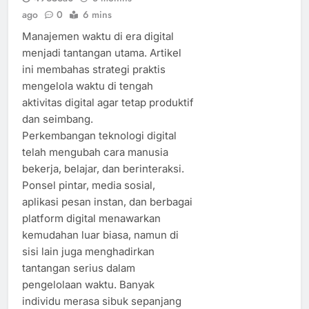
ago
0
6 mins
Manajemen waktu di era digital
menjadi tantangan utama. Artikel
ini membahas strategi praktis
mengelola waktu di tengah
aktivitas digital agar tetap produktif
dan seimbang.
Perkembangan teknologi digital
telah mengubah cara manusia
bekerja, belajar, dan berinteraksi.
Ponsel pintar, media sosial,
aplikasi pesan instan, dan berbagai
platform digital menawarkan
kemudahan luar biasa, namun di
sisi lain juga menghadirkan
tantangan serius dalam
pengelolaan waktu. Banyak
individu merasa sibuk sepanjang