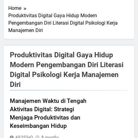
Home
Produktivitas Digital Gaya Hidup Modern
Pengembangan Diri Literasi Digital Psikologi Kerja
Manajemen Diri
Produktivitas Digital Gaya Hidup
Modern Pengembangan Diri Literasi
Digital Psikologi Kerja Manajemen
Diri
Manajemen Waktu di Tengah
Aktivitas Digital: Strategi
Menjaga Produktivitas dan
Keseimbangan Hidup
49353a0
8 months