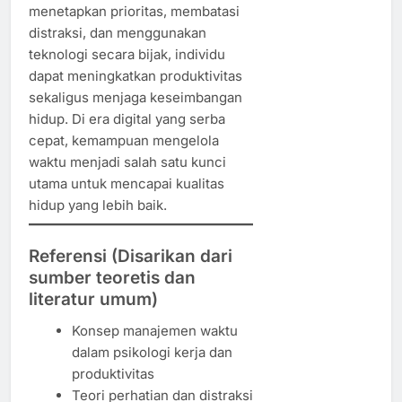
menetapkan prioritas, membatasi
distraksi, dan menggunakan
teknologi secara bijak, individu
dapat meningkatkan produktivitas
sekaligus menjaga keseimbangan
hidup. Di era digital yang serba
cepat, kemampuan mengelola
waktu menjadi salah satu kunci
utama untuk mencapai kualitas
hidup yang lebih baik.
Referensi (Disarikan dari
sumber teoretis dan
literatur umum)
Konsep manajemen waktu
dalam psikologi kerja dan
produktivitas
Teori perhatian dan distraksi