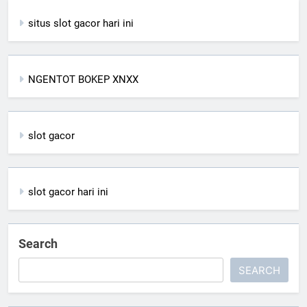
situs slot gacor hari ini
NGENTOT BOKEP XNXX
slot gacor
slot gacor hari ini
Search
SEARCH