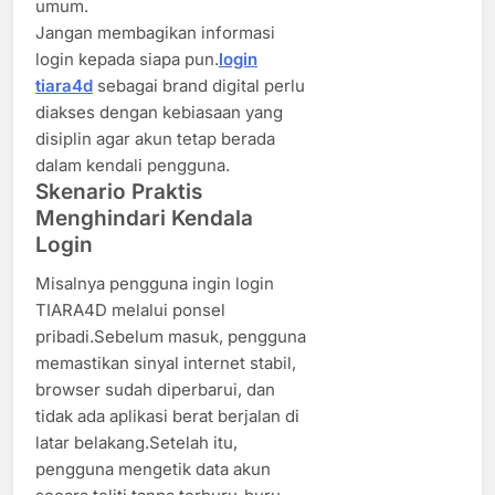
umum.
Jangan membagikan informasi
login kepada siapa pun.
login
tiara4d
sebagai brand digital perlu
diakses dengan kebiasaan yang
disiplin agar akun tetap berada
dalam kendali pengguna.
Skenario Praktis
Menghindari Kendala
Login
Misalnya pengguna ingin login
TIARA4D melalui ponsel
pribadi.Sebelum masuk, pengguna
memastikan sinyal internet stabil,
browser sudah diperbarui, dan
tidak ada aplikasi berat berjalan di
latar belakang.Setelah itu,
pengguna mengetik data akun