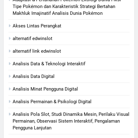
Tipe Pokémon dan Karakteristik Strategi Bertahan
Makhluk Imajinatif Analisis Dunia Pokémon
Akses Lintas Perangkat
alternatif edwinslot
alternatif link edwinslot
Analisis Data & Teknologi Interaktif
Analisis Data Digital
Analisis Minat Pengguna Digital
Analisis Permainan & Psikologi Digital
Analisis Pola Slot, Studi Dinamika Mesin, Perilaku Visual
Permainan, Observasi Sistem Interaktif, Pengalaman
Pengguna Lanjutan