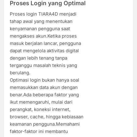
Proses Login yang Optimal
Proses login TIARA4D menjadi
tahap awal yang menentukan
kenyamanan pengguna saat
mengakses akun.Ketika proses
masuk berjalan lancar, pengguna
dapat mengelola aktivitas digital
dengan lebih tenang tanpa
terganggu masalah teknis yang
berulang.
Optimasi login bukan hanya soal
memasukkan data akun dengan
benar.Ada beberapa faktor yang
ikut memengaruhi, mulai dari
perangkat, koneksi internet,
browser, cache, hingga kebiasaan
keamanan pengguna.Memahami
faktor-faktor ini membantu