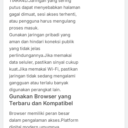
TIARA4D.Jaringan yang sering
putus dapat menyebabkan halaman
gagal dimuat, sesi akses terhenti,
atau pengguna harus mengulang
proses masuk.
Gunakan jaringan pribadi yang
aman dan hindari koneksi publik
yang tidak jelas
perlindungannya.Jika memakai
data seluler, pastikan sinyal cukup
kuat.Jika memakai Wi-Fi, pastikan
jaringan tidak sedang mengalami
gangguan atau terlalu banyak
digunakan perangkat lain.
Gunakan Browser yang
Terbaru dan Kompatibel
Browser memiliki peran besar
dalam pengalaman akses.Platform
digital modern umumnya