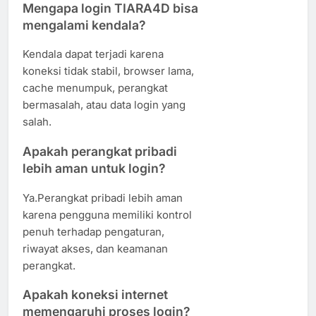
Mengapa login TIARA4D bisa
mengalami kendala?
Kendala dapat terjadi karena
koneksi tidak stabil, browser lama,
cache menumpuk, perangkat
bermasalah, atau data login yang
salah.
Apakah perangkat pribadi
lebih aman untuk login?
Ya.Perangkat pribadi lebih aman
karena pengguna memiliki kontrol
penuh terhadap pengaturan,
riwayat akses, dan keamanan
perangkat.
Apakah koneksi internet
memengaruhi proses login?