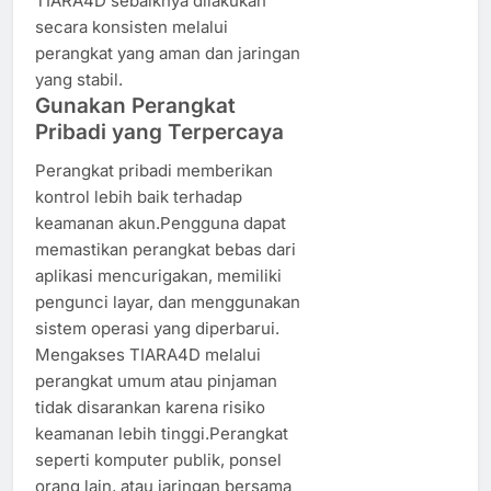
TIARA4D sebaiknya dilakukan
secara konsisten melalui
perangkat yang aman dan jaringan
yang stabil.
Gunakan Perangkat
Pribadi yang Terpercaya
Perangkat pribadi memberikan
kontrol lebih baik terhadap
keamanan akun.Pengguna dapat
memastikan perangkat bebas dari
aplikasi mencurigakan, memiliki
pengunci layar, dan menggunakan
sistem operasi yang diperbarui.
Mengakses TIARA4D melalui
perangkat umum atau pinjaman
tidak disarankan karena risiko
keamanan lebih tinggi.Perangkat
seperti komputer publik, ponsel
orang lain, atau jaringan bersama