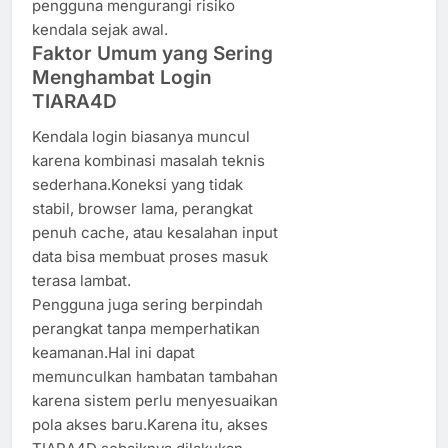
pengguna mengurangi risiko
kendala sejak awal.
Faktor Umum yang Sering
Menghambat Login
TIARA4D
Kendala login biasanya muncul
karena kombinasi masalah teknis
sederhana.Koneksi yang tidak
stabil, browser lama, perangkat
penuh cache, atau kesalahan input
data bisa membuat proses masuk
terasa lambat.
Pengguna juga sering berpindah
perangkat tanpa memperhatikan
keamanan.Hal ini dapat
memunculkan hambatan tambahan
karena sistem perlu menyesuaikan
pola akses baru.Karena itu, akses