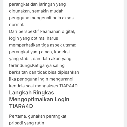
perangkat dan jaringan yang
digunakan, semakin mudah
pengguna mengenali pola akses
normal.
Dari perspektif keamanan digital,
login yang optimal harus
memperhatikan tiga aspek utama:
perangkat yang aman, koneksi
yang stabil, dan data akun yang
terlindungi.Ketiganya saling
berkaitan dan tidak bisa dipisahkan
jika pengguna ingin mengurangi
kendala saat mengakses TIARA4D.
Langkah Ringkas
Mengoptimalkan Login
TIARA4D
Pertama, gunakan perangkat
pribadi yang rutin