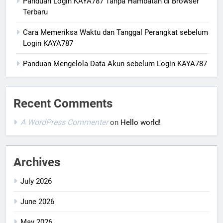
Panduan Login KAYA787 Tanpa Hambatan di Browser
Terbaru
Cara Memeriksa Waktu dan Tanggal Perangkat sebelum
Login KAYA787
Panduan Mengelola Data Akun sebelum Login KAYA787
Recent Comments
A WordPress Commenter
on
Hello world!
Archives
July 2026
June 2026
May 2026