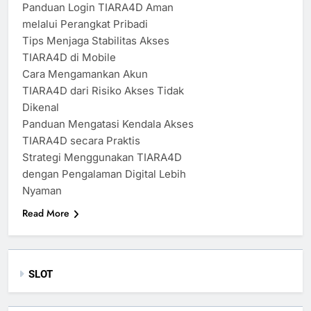
Panduan Login TIARA4D Aman
melalui Perangkat Pribadi
Tips Menjaga Stabilitas Akses
TIARA4D di Mobile
Cara Mengamankan Akun
TIARA4D dari Risiko Akses Tidak
Dikenal
Panduan Mengatasi Kendala Akses
TIARA4D secara Praktis
Strategi Menggunakan TIARA4D
dengan Pengalaman Digital Lebih
Nyaman
Read More
SLOT