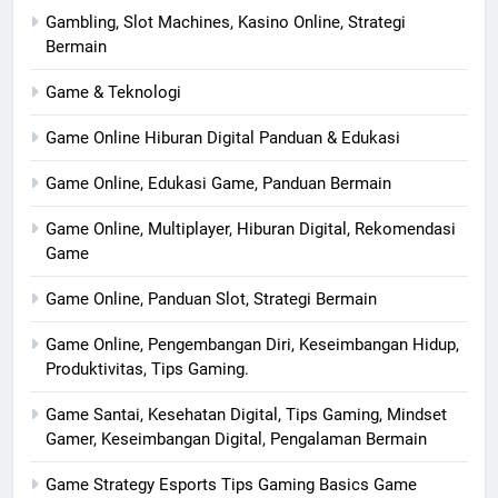
Gambling, Slot Machines, Kasino Online, Strategi
Bermain
Game & Teknologi
Game Online Hiburan Digital Panduan & Edukasi
Game Online, Edukasi Game, Panduan Bermain
Game Online, Multiplayer, Hiburan Digital, Rekomendasi
Game
Game Online, Panduan Slot, Strategi Bermain
Game Online, Pengembangan Diri, Keseimbangan Hidup,
Produktivitas, Tips Gaming.
Game Santai, Kesehatan Digital, Tips Gaming, Mindset
Gamer, Keseimbangan Digital, Pengalaman Bermain
Game Strategy Esports Tips Gaming Basics Game