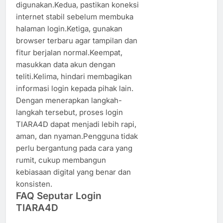
digunakan.Kedua, pastikan koneksi
internet stabil sebelum membuka
halaman login.Ketiga, gunakan
browser terbaru agar tampilan dan
fitur berjalan normal.Keempat,
masukkan data akun dengan
teliti.Kelima, hindari membagikan
informasi login kepada pihak lain.
Dengan menerapkan langkah-
langkah tersebut, proses login
TIARA4D dapat menjadi lebih rapi,
aman, dan nyaman.Pengguna tidak
perlu bergantung pada cara yang
rumit, cukup membangun
kebiasaan digital yang benar dan
konsisten.
FAQ Seputar Login
TIARA4D