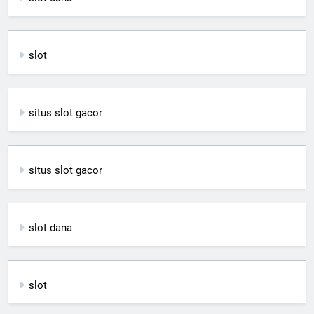
slot
situs slot gacor
situs slot gacor
slot dana
slot