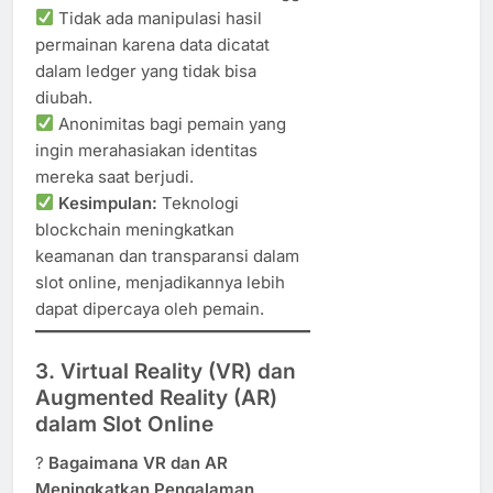
Tidak ada manipulasi hasil
permainan karena data dicatat
dalam ledger yang tidak bisa
diubah.
Anonimitas bagi pemain yang
ingin merahasiakan identitas
mereka saat berjudi.
Kesimpulan:
Teknologi
blockchain meningkatkan
keamanan dan transparansi dalam
slot online, menjadikannya lebih
dapat dipercaya oleh pemain.
3. Virtual Reality (VR) dan
Augmented Reality (AR)
dalam Slot Online
?
Bagaimana VR dan AR
Meningkatkan Pengalaman