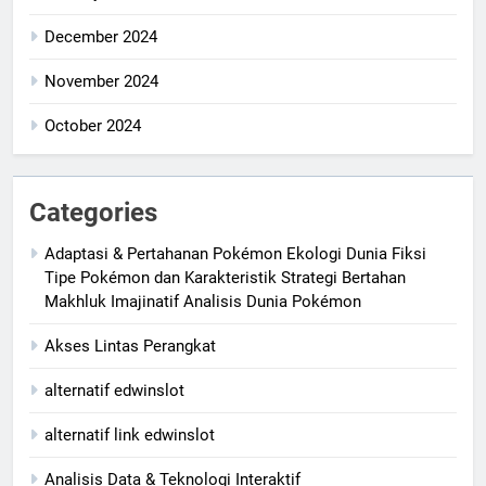
December 2024
November 2024
October 2024
Categories
Adaptasi & Pertahanan Pokémon Ekologi Dunia Fiksi
Tipe Pokémon dan Karakteristik Strategi Bertahan
Makhluk Imajinatif Analisis Dunia Pokémon
Akses Lintas Perangkat
alternatif edwinslot
alternatif link edwinslot
Analisis Data & Teknologi Interaktif