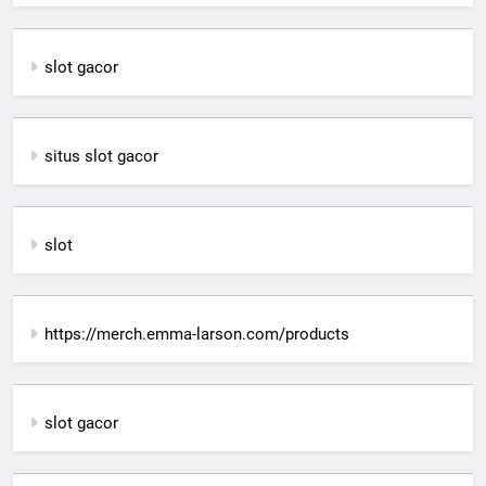
slot gacor
situs slot gacor
slot
https://merch.emma-larson.com/products
slot gacor