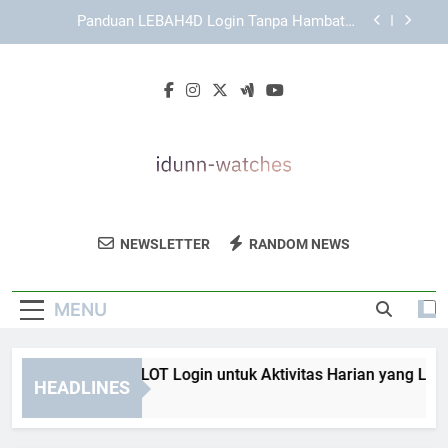
Skip
Panduan Login KAYA787 Tanpa Hambatan di
to
Browser Terbaru
content
Cara Memeriksa Waktu dan Tanggal Perangkat
sebelum Login KAYA787
Panduan EDWINSLOT Login untuk Aktivitas
Harian yang Lebih Nyaman
Panduan LEBAH4D Login Tanpa Hambatan
melalui Browser Terbaru
Panduan Login KAYA787 Tanpa Hambatan di
Browser Terbaru
Idunn Watches
Temukan Koleksi Jam Tangan Mewah Dan
Cara Memeriksa Waktu dan Tanggal Perangkat
NEWSLETTER
RANDOM NEWS
sebelum Login KAYA787
Elegan Di Idunn Watches.
MENU
anduan EDWINSLOT Login untuk Aktivitas Harian yang Lebih 
HEADLINES
Weeks Ago