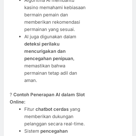
Algoritma AI membantu
kasino memahami kebiasaan
bermain pemain dan
memberikan rekomendasi
permainan yang sesuai.
AI juga digunakan dalam
deteksi perilaku
mencurigakan dan
pencegahan penipuan
,
memastikan bahwa
permainan tetap adil dan
aman.
?
Contoh Penerapan AI dalam Slot
Online:
Fitur
chatbot cerdas
yang
memberikan dukungan
pelanggan secara real-time.
Sistem
pencegahan