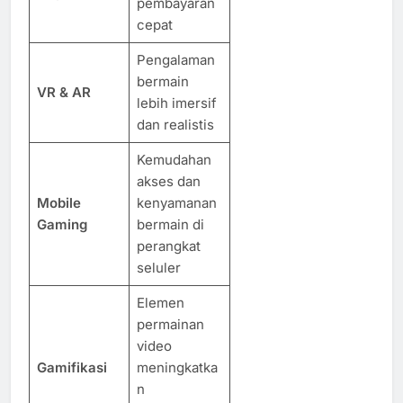
pembayaran
cepat
Pengalaman
bermain
VR & AR
lebih imersif
dan realistis
Kemudahan
akses dan
Mobile
kenyamanan
Gaming
bermain di
perangkat
seluler
Elemen
permainan
video
Gamifikasi
meningkatka
n