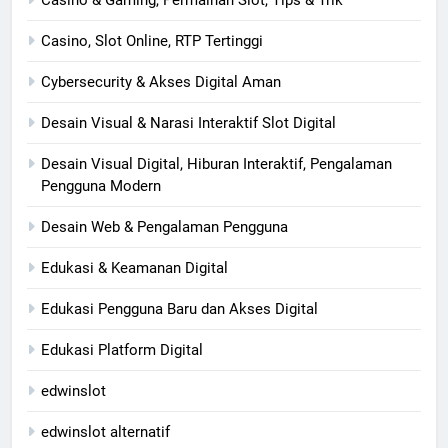
Casino & Gaming, Permainan Slot, Tips & Trik
Casino, Slot Online, RTP Tertinggi
Cybersecurity & Akses Digital Aman
Desain Visual & Narasi Interaktif Slot Digital
Desain Visual Digital, Hiburan Interaktif, Pengalaman
Pengguna Modern
Desain Web & Pengalaman Pengguna
Edukasi & Keamanan Digital
Edukasi Pengguna Baru dan Akses Digital
Edukasi Platform Digital
edwinslot
edwinslot alternatif