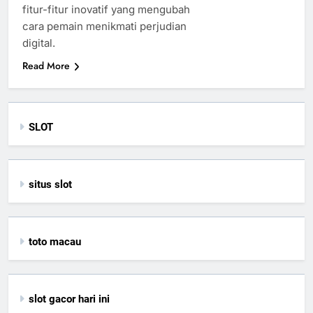
fitur-fitur inovatif yang mengubah
cara pemain menikmati perjudian
digital.
Read More
SLOT
situs slot
toto macau
slot gacor hari ini