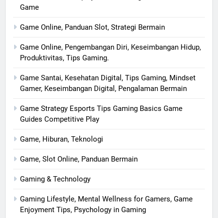
Game
Game Online, Panduan Slot, Strategi Bermain
Game Online, Pengembangan Diri, Keseimbangan Hidup,
Produktivitas, Tips Gaming.
Game Santai, Kesehatan Digital, Tips Gaming, Mindset
Gamer, Keseimbangan Digital, Pengalaman Bermain
Game Strategy Esports Tips Gaming Basics Game
Guides Competitive Play
Game, Hiburan, Teknologi
Game, Slot Online, Panduan Bermain
Gaming & Technology
Gaming Lifestyle, Mental Wellness for Gamers, Game
Enjoyment Tips, Psychology in Gaming