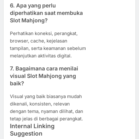
6. Apa yang perlu
diperhatikan saat membuka
Slot Mahjong?
Perhatikan koneksi, perangkat,
browser, cache, kejelasan
tampilan, serta keamanan sebelum
melanjutkan aktivitas digital.
7. Bagaimana cara menilai
visual Slot Mahjong yang
baik?
Visual yang baik biasanya mudah
dikenali, konsisten, relevan
dengan tema, nyaman dilihat, dan
tetap jelas di berbagai perangkat.
Internal Linking
Suggestion