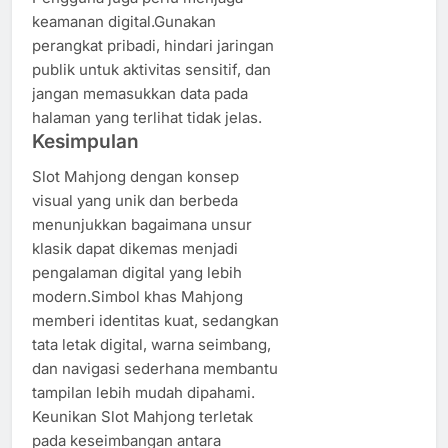
keamanan digital.Gunakan
perangkat pribadi, hindari jaringan
publik untuk aktivitas sensitif, dan
jangan memasukkan data pada
halaman yang terlihat tidak jelas.
Kesimpulan
Slot Mahjong dengan konsep
visual yang unik dan berbeda
menunjukkan bagaimana unsur
klasik dapat dikemas menjadi
pengalaman digital yang lebih
modern.Simbol khas Mahjong
memberi identitas kuat, sedangkan
tata letak digital, warna seimbang,
dan navigasi sederhana membantu
tampilan lebih mudah dipahami.
Keunikan Slot Mahjong terletak
pada keseimbangan antara