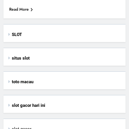
Read More
SLOT
situs slot
toto macau
slot gacor hari ini