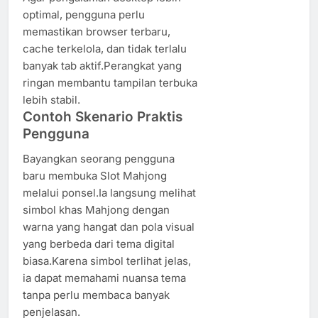
optimal, pengguna perlu
memastikan browser terbaru,
cache terkelola, dan tidak terlalu
banyak tab aktif.Perangkat yang
ringan membantu tampilan terbuka
lebih stabil.
Contoh Skenario Praktis
Pengguna
Bayangkan seorang pengguna
baru membuka Slot Mahjong
melalui ponsel.Ia langsung melihat
simbol khas Mahjong dengan
warna yang hangat dan pola visual
yang berbeda dari tema digital
biasa.Karena simbol terlihat jelas,
ia dapat memahami nuansa tema
tanpa perlu membaca banyak
penjelasan.