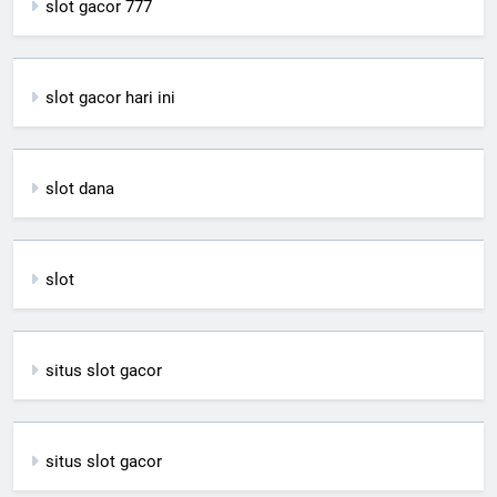
slot gacor 777
slot gacor hari ini
slot dana
slot
situs slot gacor
situs slot gacor