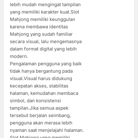
lebih mudah mengingat tampilan
yang memiliki karakter kuat.Slot
Mahjong memiliki keunggulan
karena membawa identitas
Mahjong yang sudah familiar
secara visual, lalu mengemasnya
dalam format digital yang lebih
modern.
Pengalaman pengguna yang baik
tidak hanya bergantung pada
visual.Visual harus didukung
kecepatan akses, stabilitas
halaman, kemudahan membaca
simbol, dan konsistensi
tampilan.Jika semua aspek
tersebut berjalan seimbang,
pengguna akan merasa lebih
nyaman saat menjelajahi halaman.
Slot Mahjong yang memiliki