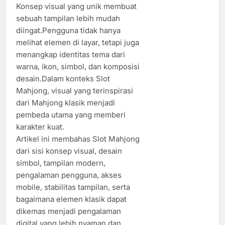
Konsep visual yang unik membuat
sebuah tampilan lebih mudah
diingat.Pengguna tidak hanya
melihat elemen di layar, tetapi juga
menangkap identitas tema dari
warna, ikon, simbol, dan komposisi
desain.Dalam konteks Slot
Mahjong, visual yang terinspirasi
dari Mahjong klasik menjadi
pembeda utama yang memberi
karakter kuat.
Artikel ini membahas Slot Mahjong
dari sisi konsep visual, desain
simbol, tampilan modern,
pengalaman pengguna, akses
mobile, stabilitas tampilan, serta
bagaimana elemen klasik dapat
dikemas menjadi pengalaman
digital yang lebih nyaman dan