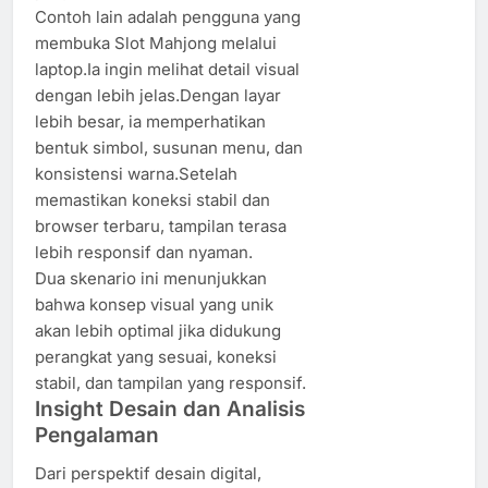
Contoh lain adalah pengguna yang
membuka Slot Mahjong melalui
laptop.Ia ingin melihat detail visual
dengan lebih jelas.Dengan layar
lebih besar, ia memperhatikan
bentuk simbol, susunan menu, dan
konsistensi warna.Setelah
memastikan koneksi stabil dan
browser terbaru, tampilan terasa
lebih responsif dan nyaman.
Dua skenario ini menunjukkan
bahwa konsep visual yang unik
akan lebih optimal jika didukung
perangkat yang sesuai, koneksi
stabil, dan tampilan yang responsif.
Insight Desain dan Analisis
Pengalaman
Dari perspektif desain digital,