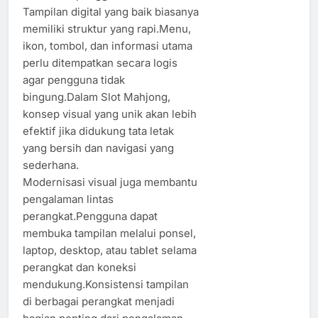
Tampilan digital yang baik biasanya
memiliki struktur yang rapi.Menu,
ikon, tombol, dan informasi utama
perlu ditempatkan secara logis
agar pengguna tidak
bingung.Dalam Slot Mahjong,
konsep visual yang unik akan lebih
efektif jika didukung tata letak
yang bersih dan navigasi yang
sederhana.
Modernisasi visual juga membantu
pengalaman lintas
perangkat.Pengguna dapat
membuka tampilan melalui ponsel,
laptop, desktop, atau tablet selama
perangkat dan koneksi
mendukung.Konsistensi tampilan
di berbagai perangkat menjadi