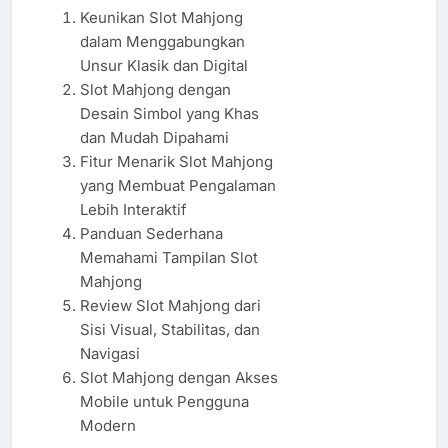
Keunikan Slot Mahjong
dalam Menggabungkan
Unsur Klasik dan Digital
Slot Mahjong dengan
Desain Simbol yang Khas
dan Mudah Dipahami
Fitur Menarik Slot Mahjong
yang Membuat Pengalaman
Lebih Interaktif
Panduan Sederhana
Memahami Tampilan Slot
Mahjong
Review Slot Mahjong dari
Sisi Visual, Stabilitas, dan
Navigasi
Slot Mahjong dengan Akses
Mobile untuk Pengguna
Modern