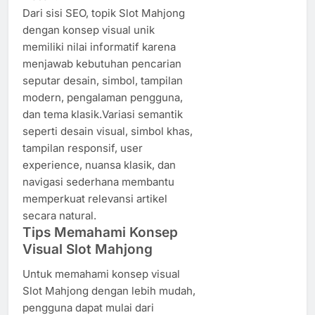
Dari sisi SEO, topik Slot Mahjong
dengan konsep visual unik
memiliki nilai informatif karena
menjawab kebutuhan pencarian
seputar desain, simbol, tampilan
modern, pengalaman pengguna,
dan tema klasik.Variasi semantik
seperti desain visual, simbol khas,
tampilan responsif, user
experience, nuansa klasik, dan
navigasi sederhana membantu
memperkuat relevansi artikel
secara natural.
Tips Memahami Konsep
Visual Slot Mahjong
Untuk memahami konsep visual
Slot Mahjong dengan lebih mudah,
pengguna dapat mulai dari