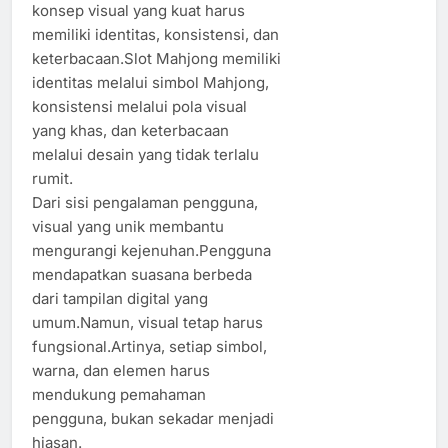
konsep visual yang kuat harus
memiliki identitas, konsistensi, dan
keterbacaan.Slot Mahjong memiliki
identitas melalui simbol Mahjong,
konsistensi melalui pola visual
yang khas, dan keterbacaan
melalui desain yang tidak terlalu
rumit.
Dari sisi pengalaman pengguna,
visual yang unik membantu
mengurangi kejenuhan.Pengguna
mendapatkan suasana berbeda
dari tampilan digital yang
umum.Namun, visual tetap harus
fungsional.Artinya, setiap simbol,
warna, dan elemen harus
mendukung pemahaman
pengguna, bukan sekadar menjadi
hiasan.