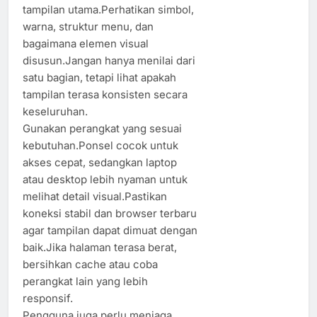
tampilan utama.Perhatikan simbol,
warna, struktur menu, dan
bagaimana elemen visual
disusun.Jangan hanya menilai dari
satu bagian, tetapi lihat apakah
tampilan terasa konsisten secara
keseluruhan.
Gunakan perangkat yang sesuai
kebutuhan.Ponsel cocok untuk
akses cepat, sedangkan laptop
atau desktop lebih nyaman untuk
melihat detail visual.Pastikan
koneksi stabil dan browser terbaru
agar tampilan dapat dimuat dengan
baik.Jika halaman terasa berat,
bersihkan cache atau coba
perangkat lain yang lebih
responsif.
Pengguna juga perlu menjaga