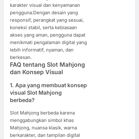
karakter visual dan kenyamanan
pengguna.Dengan desain yang
responsif, perangkat yang sesuai,
koneksi stabil, serta kebiasaan
akses yang aman, pengguna dapat
menikmati pengalaman digital yang
lebih informatif, nyaman, dan
berkesan.
FAQ tentang Slot Mahjong
dan Konsep Visual
1. Apa yang membuat konsep
visual Slot Mahjong
berbeda?
Slot Mahjong berbeda karena
menggabungkan simbol khas
Mahjong, nuansa klasik, warna
berkarakter, dan tampilan digital