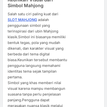
Simbol Mahjong
Salah satu ciri paling kuat dari
SLOT MAHJONG
adalah
penggunaan simbol yang
terinspirasi dari ubin Mahjong
klasik.Simbol ini biasanya memiliki
bentuk tegas, pola yang mudah
dikenali, dan karakter visual yang
berbeda dari tema digital
biasa.Keunikan tersebut membantu
pengguna langsung memahami
identitas tema sejak tampilan
pertama.
Simbol yang khas memberi nilai
visual karena mampu membangun
suasana tanpa perlu penjelasan
panjang.Pengguna dapat
merasakan nuansa klasik melalui