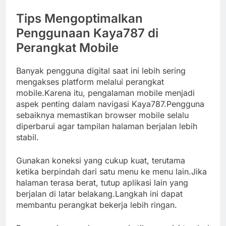
Tips Mengoptimalkan
Penggunaan Kaya787 di
Perangkat Mobile
Banyak pengguna digital saat ini lebih sering
mengakses platform melalui perangkat
mobile.Karena itu, pengalaman mobile menjadi
aspek penting dalam navigasi Kaya787.Pengguna
sebaiknya memastikan browser mobile selalu
diperbarui agar tampilan halaman berjalan lebih
stabil.
Gunakan koneksi yang cukup kuat, terutama
ketika berpindah dari satu menu ke menu lain.Jika
halaman terasa berat, tutup aplikasi lain yang
berjalan di latar belakang.Langkah ini dapat
membantu perangkat bekerja lebih ringan.