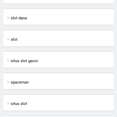
slot dana
slot
situs slot gacor
spaceman
situs slot