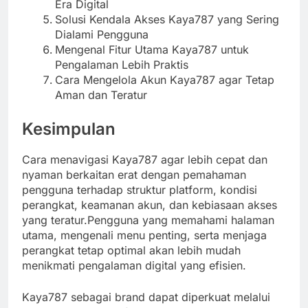
Era Digital
Solusi Kendala Akses Kaya787 yang Sering
Dialami Pengguna
Mengenal Fitur Utama Kaya787 untuk
Pengalaman Lebih Praktis
Cara Mengelola Akun Kaya787 agar Tetap
Aman dan Teratur
Kesimpulan
Cara menavigasi Kaya787 agar lebih cepat dan
nyaman berkaitan erat dengan pemahaman
pengguna terhadap struktur platform, kondisi
perangkat, keamanan akun, dan kebiasaan akses
yang teratur.Pengguna yang memahami halaman
utama, mengenali menu penting, serta menjaga
perangkat tetap optimal akan lebih mudah
menikmati pengalaman digital yang efisien.
Kaya787 sebagai brand dapat diperkuat melalui