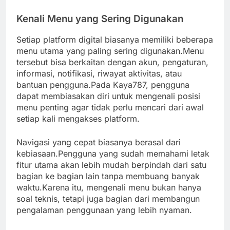
Kenali Menu yang Sering Digunakan
Setiap platform digital biasanya memiliki beberapa
menu utama yang paling sering digunakan.Menu
tersebut bisa berkaitan dengan akun, pengaturan,
informasi, notifikasi, riwayat aktivitas, atau
bantuan pengguna.Pada Kaya787, pengguna
dapat membiasakan diri untuk mengenali posisi
menu penting agar tidak perlu mencari dari awal
setiap kali mengakses platform.
Navigasi yang cepat biasanya berasal dari
kebiasaan.Pengguna yang sudah memahami letak
fitur utama akan lebih mudah berpindah dari satu
bagian ke bagian lain tanpa membuang banyak
waktu.Karena itu, mengenali menu bukan hanya
soal teknis, tetapi juga bagian dari membangun
pengalaman penggunaan yang lebih nyaman.