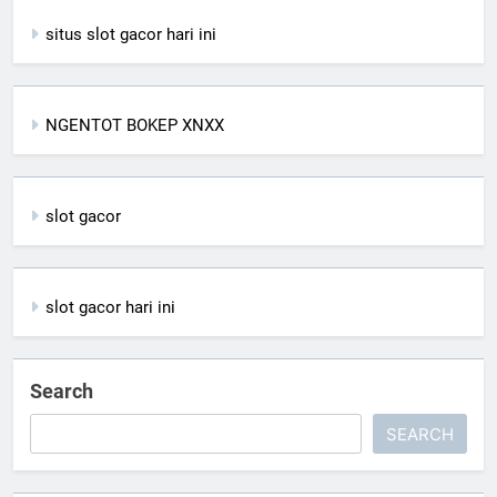
situs slot gacor hari ini
NGENTOT BOKEP XNXX
slot gacor
slot gacor hari ini
Search
SEARCH