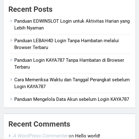
Recent Posts
Panduan EDWINSLOT Login untuk Aktivitas Harian yang
Lebih Nyaman
Panduan LEBAH4D Login Tanpa Hambatan melalui
Browser Terbaru
Panduan Login KAYA787 Tanpa Hambatan di Browser
Terbaru
Cara Memeriksa Waktu dan Tanggal Perangkat sebelum
Login KAYA787
Panduan Mengelola Data Akun sebelum Login KAYA787
Recent Comments
A WordPress Commenter
on
Hello world!