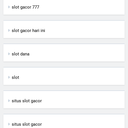
slot gacor 777
slot gacor hari ini
slot dana
slot
situs slot gacor
situs slot gacor