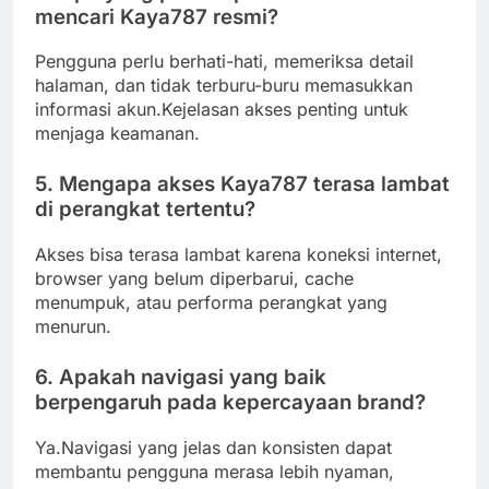
mencari Kaya787 resmi?
Pengguna perlu berhati-hati, memeriksa detail
halaman, dan tidak terburu-buru memasukkan
informasi akun.Kejelasan akses penting untuk
menjaga keamanan.
5. Mengapa akses Kaya787 terasa lambat
di perangkat tertentu?
Akses bisa terasa lambat karena koneksi internet,
browser yang belum diperbarui, cache
menumpuk, atau performa perangkat yang
menurun.
6. Apakah navigasi yang baik
berpengaruh pada kepercayaan brand?
Ya.Navigasi yang jelas dan konsisten dapat
membantu pengguna merasa lebih nyaman,