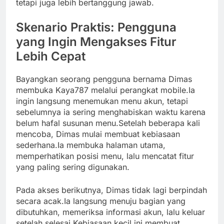
tetapi juga lebih bertanggung jawab.
Skenario Praktis: Pengguna
yang Ingin Mengakses Fitur
Lebih Cepat
Bayangkan seorang pengguna bernama Dimas
membuka Kaya787 melalui perangkat mobile.Ia
ingin langsung menemukan menu akun, tetapi
sebelumnya ia sering menghabiskan waktu karena
belum hafal susunan menu.Setelah beberapa kali
mencoba, Dimas mulai membuat kebiasaan
sederhana.Ia membuka halaman utama,
memperhatikan posisi menu, lalu mencatat fitur
yang paling sering digunakan.
Pada akses berikutnya, Dimas tidak lagi berpindah
secara acak.Ia langsung menuju bagian yang
dibutuhkan, memeriksa informasi akun, lalu keluar
setelah selesai.Kebiasaan kecil ini membuat