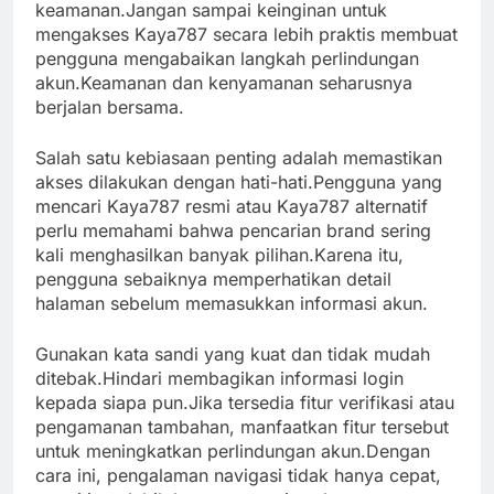
keamanan.Jangan sampai keinginan untuk
mengakses Kaya787 secara lebih praktis membuat
pengguna mengabaikan langkah perlindungan
akun.Keamanan dan kenyamanan seharusnya
berjalan bersama.
Salah satu kebiasaan penting adalah memastikan
akses dilakukan dengan hati-hati.Pengguna yang
mencari Kaya787 resmi atau Kaya787 alternatif
perlu memahami bahwa pencarian brand sering
kali menghasilkan banyak pilihan.Karena itu,
pengguna sebaiknya memperhatikan detail
halaman sebelum memasukkan informasi akun.
Gunakan kata sandi yang kuat dan tidak mudah
ditebak.Hindari membagikan informasi login
kepada siapa pun.Jika tersedia fitur verifikasi atau
pengamanan tambahan, manfaatkan fitur tersebut
untuk meningkatkan perlindungan akun.Dengan
cara ini, pengalaman navigasi tidak hanya cepat,