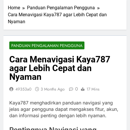
Home
Panduan Pengalaman Pengguna
Cara Menavigasi Kaya787 agar Lebih Cepat dan
Nyaman
PANDUAN PENGALAMAN PENGGUNA
Cara Menavigasi Kaya787
agar Lebih Cepat dan
Nyaman
0
49353a0
3 Months Ago
17 Mins
Kaya787 menghadirkan panduan navigasi yang
jelas agar pengguna dapat mengakses fitur, akun,
dan informasi penting dengan lebih nyaman.
Pentingnya Navigasi yang