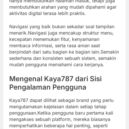
hanya membutuhkan halaman masuk, tetapi juga
membutuhkan arahan yang mudah dipahami agar
aktivitas digital terasa lebih praktis.
Navigasi yang baik bukan sekadar soal tampilan
menarik.Navigasi juga mencakup struktur menu,
kecepatan menemukan fitur, kenyamanan
membaca informasi, serta rasa aman saat
berpindah dari satu bagian ke bagian lain.Semakin
sederhana dan konsisten sebuah sistem, semakin
mudah pengguna memahami cara kerjanya.
Mengenal Kaya787 dari Sisi
Pengalaman Pengguna
Kaya787 dapat dilihat sebagai brand yang perlu
mengutamakan kejelasan dalam setiap tahap
penggunaan.Ketika pengguna baru pertama kali
mengakses sebuah platform, mereka biasanya
memperhatikan beberapa hal penting, seperti