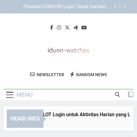
Skip
Panduan Login KAYA787 Tanpa Hambatan di
to
Browser Terbaru
content
Cara Memeriksa Waktu dan Tanggal Perangkat
sebelum Login KAYA787
Panduan EDWINSLOT Login untuk Aktivitas
Harian yang Lebih Nyaman
Panduan LEBAH4D Login Tanpa Hambatan
melalui Browser Terbaru
Panduan Login KAYA787 Tanpa Hambatan di
Browser Terbaru
Idunn Watches
Temukan Koleksi Jam Tangan Mewah Dan
Cara Memeriksa Waktu dan Tanggal Perangkat
NEWSLETTER
RANDOM NEWS
sebelum Login KAYA787
Elegan Di Idunn Watches.
MENU
anduan EDWINSLOT Login untuk Aktivitas Harian yang Lebih
HEADLINES
 Weeks Ago