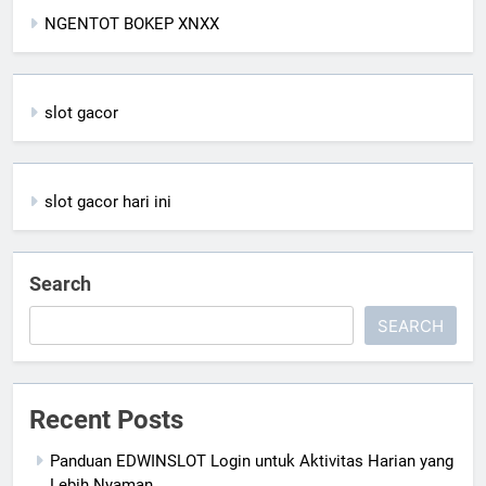
NGENTOT BOKEP XNXX
slot gacor
slot gacor hari ini
Search
SEARCH
Recent Posts
Panduan EDWINSLOT Login untuk Aktivitas Harian yang
Lebih Nyaman