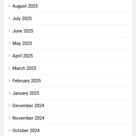
August 2025
July 2025
June 2025
May 2025
April 2025
March 2025
February 2025
January 2025
December 2024
November 2024
October 2024