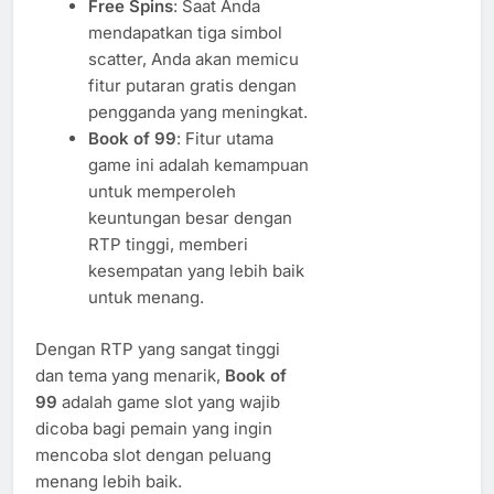
Free Spins
: Saat Anda
mendapatkan tiga simbol
scatter, Anda akan memicu
fitur putaran gratis dengan
pengganda yang meningkat.
Book of 99
: Fitur utama
game ini adalah kemampuan
untuk memperoleh
keuntungan besar dengan
RTP tinggi, memberi
kesempatan yang lebih baik
untuk menang.
Dengan RTP yang sangat tinggi
dan tema yang menarik,
Book of
99
adalah game slot yang wajib
dicoba bagi pemain yang ingin
mencoba slot dengan peluang
menang lebih baik.