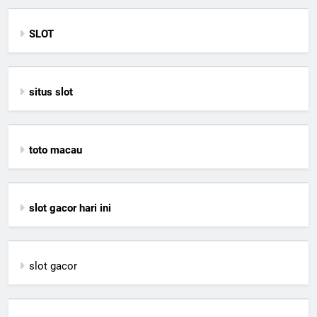
SLOT
situs slot
toto macau
slot gacor hari ini
slot gacor