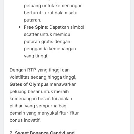
peluang untuk kemenangan
berturut-turut dalam satu
putaran.
Free Spins
: Dapatkan simbol
scatter untuk memicu
putaran gratis dengan
pengganda kemenangan
yang tinggi.
Dengan RTP yang tinggi dan
volatilitas sedang hingga tinggi,
Gates of Olympus
menawarkan
peluang besar untuk meraih
kemenangan besar. Ini adalah
pilihan yang sempurna bagi
pemain yang menyukai fitur-fitur
bonus inovatif.
2.
Sweet Bonanza CandyLand