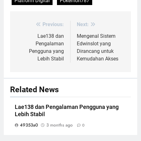
Platform Digital
Pokemon787
Previous:
Next:
Post
navigation
Lae138 dan
Mengenal Sistem
Pengalaman
Edwinslot yang
Pengguna yang
Dirancang untuk
Lebih Stabil
Kemudahan Akses
Related News
Lae138 dan Pengalaman Pengguna yang
Lebih Stabil
49353a0
3 months ago
0