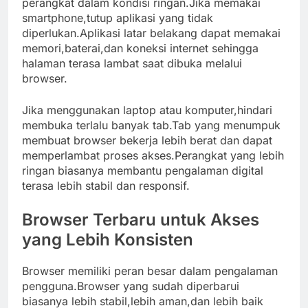
perangkat dalam kondisi ringan.Jika memakai
smartphone,tutup aplikasi yang tidak
diperlukan.Aplikasi latar belakang dapat memakai
memori,baterai,dan koneksi internet sehingga
halaman terasa lambat saat dibuka melalui
browser.
Jika menggunakan laptop atau komputer,hindari
membuka terlalu banyak tab.Tab yang menumpuk
membuat browser bekerja lebih berat dan dapat
memperlambat proses akses.Perangkat yang lebih
ringan biasanya membantu pengalaman digital
terasa lebih stabil dan responsif.
Browser Terbaru untuk Akses
yang Lebih Konsisten
Browser memiliki peran besar dalam pengalaman
pengguna.Browser yang sudah diperbarui
biasanya lebih stabil,lebih aman,dan lebih baik