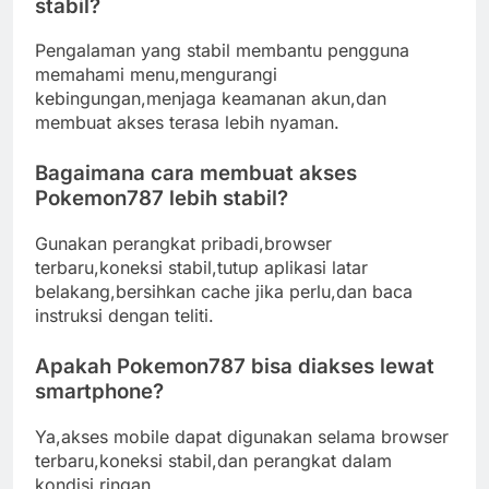
stabil?
Pengalaman yang stabil membantu pengguna
memahami menu,mengurangi
kebingungan,menjaga keamanan akun,dan
membuat akses terasa lebih nyaman.
Bagaimana cara membuat akses
Pokemon787 lebih stabil?
Gunakan perangkat pribadi,browser
terbaru,koneksi stabil,tutup aplikasi latar
belakang,bersihkan cache jika perlu,dan baca
instruksi dengan teliti.
Apakah Pokemon787 bisa diakses lewat
smartphone?
Ya,akses mobile dapat digunakan selama browser
terbaru,koneksi stabil,dan perangkat dalam
kondisi ringan.