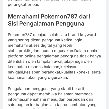
perangkat pribadi.
Memahami Pokemon787 dari
Sisi Pengalaman Pengguna
Pokemon787 menjadi salah satu brand keyword
yang sering dicari pengguna ketika ingin
memahami akses digital yang lebih
stabil,praktis,dan mudah digunakan.Dalam dunia
platform online,pengalaman pengguna tidak hanya
ditentukan oleh tampilan awal,tetapi juga oleh
kecepatan respons halaman,kejelasan
navigasi,kesiapan perangkat,kualitas koneksi,serta
keamanan akun yang digunakan.
Pengalaman pengguna yang stabil berarti
pengguna dapat membuka halaman,membaca
informasi,memahami menu,dan berpindah dari
satu bagian ke bagian lain tanpa hambatan yang