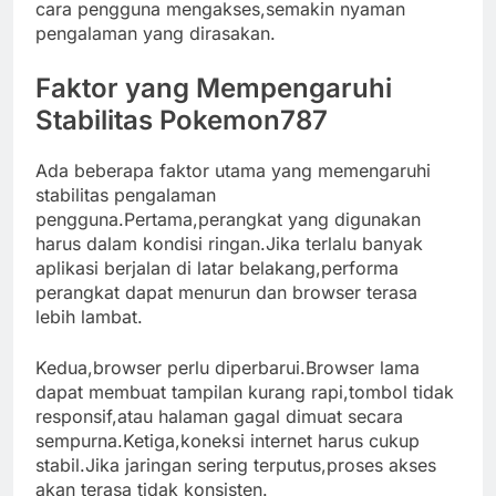
cara pengguna mengakses,semakin nyaman
pengalaman yang dirasakan.
Faktor yang Mempengaruhi
Stabilitas Pokemon787
Ada beberapa faktor utama yang memengaruhi
stabilitas pengalaman
pengguna.Pertama,perangkat yang digunakan
harus dalam kondisi ringan.Jika terlalu banyak
aplikasi berjalan di latar belakang,performa
perangkat dapat menurun dan browser terasa
lebih lambat.
Kedua,browser perlu diperbarui.Browser lama
dapat membuat tampilan kurang rapi,tombol tidak
responsif,atau halaman gagal dimuat secara
sempurna.Ketiga,koneksi internet harus cukup
stabil.Jika jaringan sering terputus,proses akses
akan terasa tidak konsisten.