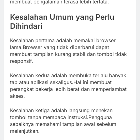
membuat pengalaman terasa lebih tertata.
Kesalahan Umum yang Perlu
Dihindari
Kesalahan pertama adalah memakai browser
lama.Browser yang tidak diperbarui dapat
membuat tampilan kurang stabil dan tombol tidak
responsif.
Kesalahan kedua adalah membuka terlalu banyak
tab atau aplikasi sekaligus.Hal ini membuat
perangkat bekerja lebih berat dan memperlambat
akses.
Kesalahan ketiga adalah langsung menekan
tombol tanpa membaca instruksi.Pengguna
sebaiknya memahami tampilan awal sebelum
melanjutkan.