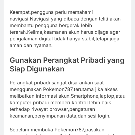
Keempat,pengguna perlu memahami
navigasi.Navigasi yang dibaca dengan teliti akan
membantu pengguna bergerak lebih
terarah.Kelima,keamanan akun harus dijaga agar
pengalaman digital tidak hanya stabil,tetapi juga
aman dan nyaman.
Gunakan Perangkat Pribadi yang
Siap Digunakan
Perangkat pribadi sangat disarankan saat
menggunakan Pokemon787,terutama jika akses
melibatkan informasi akun.Smartphone,laptop,atau
komputer pribadi memberi kontrol lebih baik
terhadap riwayat browser,pengaturan
keamanan,penyimpanan data,dan sesi login.
Sebelum membuka Pokemon787,pastikan