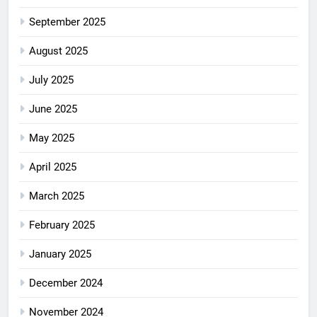
September 2025
August 2025
July 2025
June 2025
May 2025
April 2025
March 2025
February 2025
January 2025
December 2024
November 2024