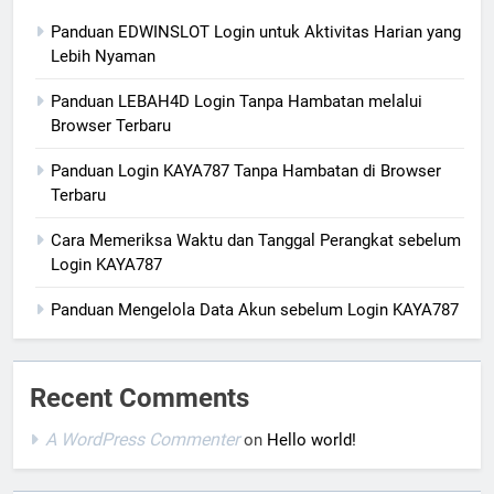
Panduan EDWINSLOT Login untuk Aktivitas Harian yang
Lebih Nyaman
Panduan LEBAH4D Login Tanpa Hambatan melalui
Browser Terbaru
Panduan Login KAYA787 Tanpa Hambatan di Browser
Terbaru
Cara Memeriksa Waktu dan Tanggal Perangkat sebelum
Login KAYA787
Panduan Mengelola Data Akun sebelum Login KAYA787
Recent Comments
A WordPress Commenter
on
Hello world!