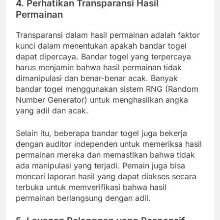
4.
Perhatikan Transparansi Hasil
Permainan
Transparansi dalam hasil permainan adalah faktor
kunci dalam menentukan apakah bandar togel
dapat dipercaya. Bandar togel yang terpercaya
harus menjamin bahwa hasil permainan tidak
dimanipulasi dan benar-benar acak. Banyak
bandar togel menggunakan sistem RNG (Random
Number Generator) untuk menghasilkan angka
yang adil dan acak.
Selain itu, beberapa bandar togel juga bekerja
dengan auditor independen untuk memeriksa hasil
permainan mereka dan memastikan bahwa tidak
ada manipulasi yang terjadi. Pemain juga bisa
mencari laporan hasil yang dapat diakses secara
terbuka untuk memverifikasi bahwa hasil
permainan berlangsung dengan adil.