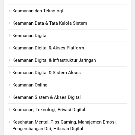
Keamanan dan Teknologi
Keamanan Data & Tata Kelola Sistem
Keamanan Digital
Keamanan Digital & Akses Platform
Keamanan Digital & Infrastruktur Jaringan
Keamanan Digital & Sistem Akses
Keamanan Online
Keamanan Sistem & Akses Digital
Keamanan, Teknologi, Privasi Digital
Kesehatan Mental, Tips Gaming, Manajemen Emosi,
Pengembangan Diri, Hiburan Digital