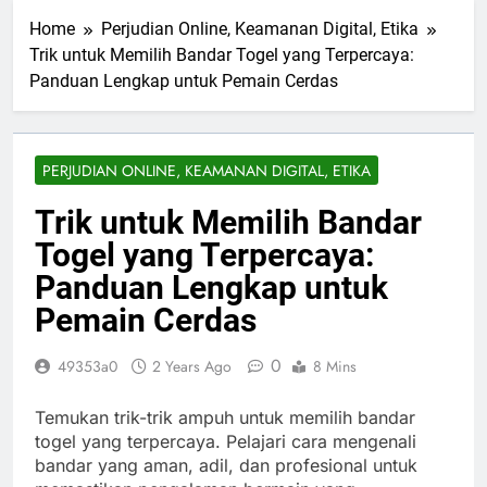
Home
Perjudian Online, Keamanan Digital, Etika
Trik untuk Memilih Bandar Togel yang Terpercaya:
Panduan Lengkap untuk Pemain Cerdas
PERJUDIAN ONLINE, KEAMANAN DIGITAL, ETIKA
Trik untuk Memilih Bandar
Togel yang Terpercaya:
Panduan Lengkap untuk
Pemain Cerdas
0
49353a0
2 Years Ago
8 Mins
Temukan trik-trik ampuh untuk memilih bandar
togel yang terpercaya. Pelajari cara mengenali
bandar yang aman, adil, dan profesional untuk