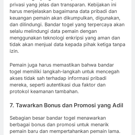
privasi yang jelas dan transparan. Kebijakan ini
harus menjelaskan bagaimana data pribadi dan
keuangan pemain akan dikumpulkan, digunakan,
dan dilindungi. Bandar togel yang terpercaya akan
selalu melindungi data pemain dengan
menggunakan teknologi enkripsi yang aman dan
tidak akan menjual data kepada pihak ketiga tanpa
izin.
Pemain juga harus memastikan bahwa bandar
togel memiliki langkah-langkah untuk mencegah
akses tidak sah terhadap informasi pribadi
mereka, seperti autentikasi dua faktor dan
protokol keamanan tambahan.
7.
Tawarkan Bonus dan Promosi yang Adil
Sebagian besar bandar togel menawarkan
berbagai bonus dan promosi untuk menarik
pemain baru dan mempertahankan pemain lama.