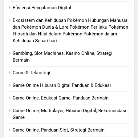
Efisiensi Pengalaman Digital
Ekosistem dan Kehidupan Pokémon Hubungan Manusia
dan Pokémon Dunia & Lore Pokémon Perilaku Pokémon
Filosofi dan Nilai dalam Pokémon Pokémon dalam
Kehidupan Sehari-hari
Gambling, Slot Machines, Kasino Online, Strategi
Bermain
Game & Teknologi
Game Online Hiburan Digital Panduan & Edukasi
Game Online, Edukasi Game, Panduan Bermain
Game Online, Multiplayer, Hiburan Digital, Rekomendasi
Game
Game Online, Panduan Slot, Strategi Bermain