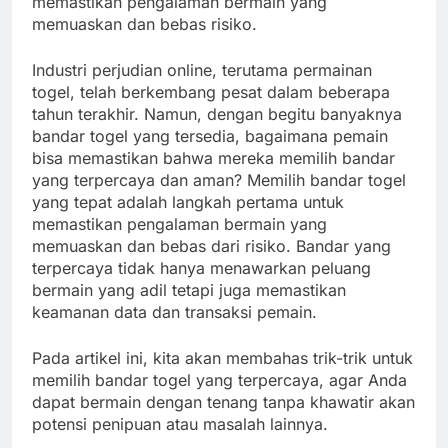
memastikan pengalaman bermain yang
memuaskan dan bebas risiko.
Industri perjudian online, terutama permainan
togel, telah berkembang pesat dalam beberapa
tahun terakhir. Namun, dengan begitu banyaknya
bandar togel yang tersedia, bagaimana pemain
bisa memastikan bahwa mereka memilih bandar
yang terpercaya dan aman? Memilih bandar togel
yang tepat adalah langkah pertama untuk
memastikan pengalaman bermain yang
memuaskan dan bebas dari risiko. Bandar yang
terpercaya tidak hanya menawarkan peluang
bermain yang adil tetapi juga memastikan
keamanan data dan transaksi pemain.
Pada artikel ini, kita akan membahas trik-trik untuk
memilih bandar togel yang terpercaya, agar Anda
dapat bermain dengan tenang tanpa khawatir akan
potensi penipuan atau masalah lainnya.