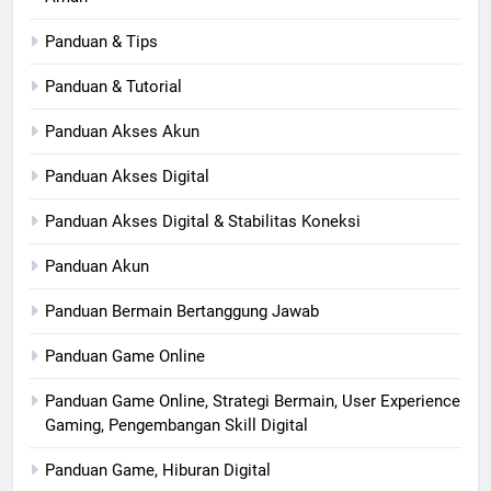
Panduan & Tips
Panduan & Tutorial
Panduan Akses Akun
Panduan Akses Digital
Panduan Akses Digital & Stabilitas Koneksi
Panduan Akun
Panduan Bermain Bertanggung Jawab
Panduan Game Online
Panduan Game Online, Strategi Bermain, User Experience
Gaming, Pengembangan Skill Digital
Panduan Game, Hiburan Digital