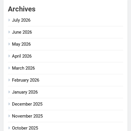
Archives
July 2026
June 2026
May 2026
April 2026
March 2026
February 2026
January 2026
December 2025
November 2025
October 2025