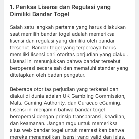
1.
Periksa Lisensi dan Regulasi yang
Dimiliki Bandar Togel
Salah satu langkah pertama yang harus dilakukan
saat memilih bandar togel adalah memeriksa
lisensi dan regulasi yang dimiliki oleh bandar
tersebut. Bandar togel yang terpercaya harus
memiliki lisensi dari otoritas perjudian yang diakui.
Lisensi ini menunjukkan bahwa bandar tersebut
beroperasi secara sah dan mematuhi standar yang
ditetapkan oleh badan pengatur.
Beberapa otoritas perjudian yang terkenal dan
diakui di dunia adalah UK Gambling Commission,
Malta Gaming Authority, dan Curacao eGaming.
Lisensi ini menjamin bahwa bandar togel
beroperasi dengan prinsip transparansi, keadilan,
dan keamanan. Jangan ragu untuk memeriksa
situs web bandar togel untuk memastikan bahwa
mereka menampilkan lisensi yang valid dan jelas.