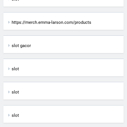
https://merch.emma-larson.com/products
slot gacor
slot
slot
slot