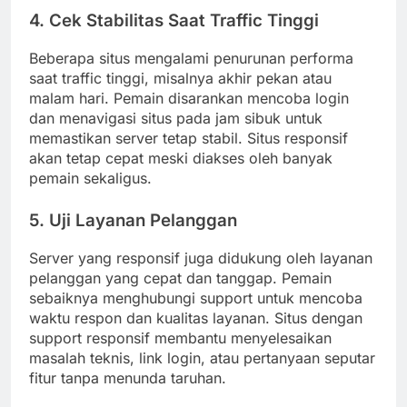
4. Cek Stabilitas Saat Traffic Tinggi
Beberapa situs mengalami penurunan performa
saat traffic tinggi, misalnya akhir pekan atau
malam hari. Pemain disarankan mencoba login
dan menavigasi situs pada jam sibuk untuk
memastikan server tetap stabil. Situs responsif
akan tetap cepat meski diakses oleh banyak
pemain sekaligus.
5. Uji Layanan Pelanggan
Server yang responsif juga didukung oleh layanan
pelanggan yang cepat dan tanggap. Pemain
sebaiknya menghubungi support untuk mencoba
waktu respon dan kualitas layanan. Situs dengan
support responsif membantu menyelesaikan
masalah teknis, link login, atau pertanyaan seputar
fitur tanpa menunda taruhan.