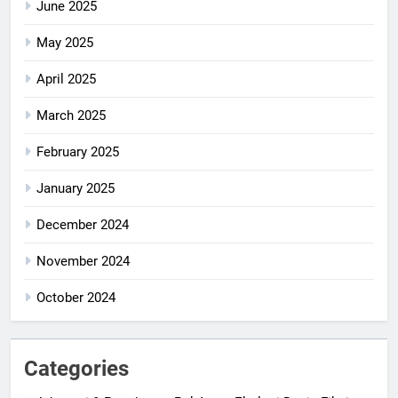
June 2025
May 2025
April 2025
March 2025
February 2025
January 2025
December 2024
November 2024
October 2024
Categories