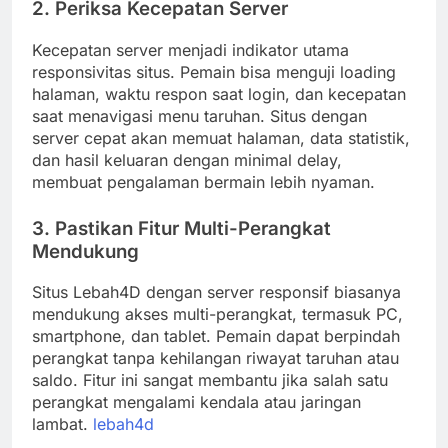
2. Periksa Kecepatan Server
Kecepatan server menjadi indikator utama
responsivitas situs. Pemain bisa menguji loading
halaman, waktu respon saat login, dan kecepatan
saat menavigasi menu taruhan. Situs dengan
server cepat akan memuat halaman, data statistik,
dan hasil keluaran dengan minimal delay,
membuat pengalaman bermain lebih nyaman.
3. Pastikan Fitur Multi-Perangkat
Mendukung
Situs Lebah4D dengan server responsif biasanya
mendukung akses multi-perangkat, termasuk PC,
smartphone, dan tablet. Pemain dapat berpindah
perangkat tanpa kehilangan riwayat taruhan atau
saldo. Fitur ini sangat membantu jika salah satu
perangkat mengalami kendala atau jaringan
lambat.
lebah4d