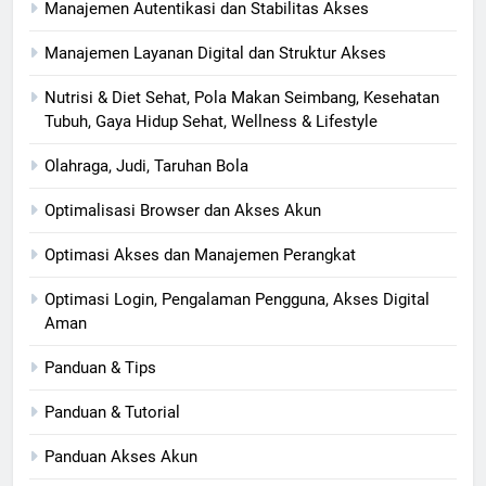
Manajemen Autentikasi dan Stabilitas Akses
Manajemen Layanan Digital dan Struktur Akses
Nutrisi & Diet Sehat, Pola Makan Seimbang, Kesehatan
Tubuh, Gaya Hidup Sehat, Wellness & Lifestyle
Olahraga, Judi, Taruhan Bola
Optimalisasi Browser dan Akses Akun
Optimasi Akses dan Manajemen Perangkat
Optimasi Login, Pengalaman Pengguna, Akses Digital
Aman
Panduan & Tips
Panduan & Tutorial
Panduan Akses Akun