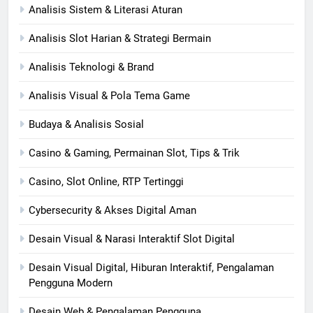
Analisis Sistem & Literasi Aturan
Analisis Slot Harian & Strategi Bermain
Analisis Teknologi & Brand
Analisis Visual & Pola Tema Game
Budaya & Analisis Sosial
Casino & Gaming, Permainan Slot, Tips & Trik
Casino, Slot Online, RTP Tertinggi
Cybersecurity & Akses Digital Aman
Desain Visual & Narasi Interaktif Slot Digital
Desain Visual Digital, Hiburan Interaktif, Pengalaman
Pengguna Modern
Desain Web & Pengalaman Pengguna