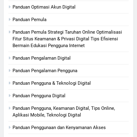
Panduan Optimasi Akun Digital
Panduan Pemula
Panduan Pemula Strategi Taruhan Online Optimalisasi
Fitur Situs Keamanan & Privasi Digital Tips Efisiensi
Bermain Edukasi Pengguna Internet
Panduan Pengalaman Digital
Panduan Pengalaman Pengguna
Panduan Pengguna & Teknologi Digital
Panduan Pengguna Digital
Panduan Pengguna, Keamanan Digital, Tips Online,
Aplikasi Mobile, Teknologi Digital
Panduan Penggunaan dan Kenyamanan Akses