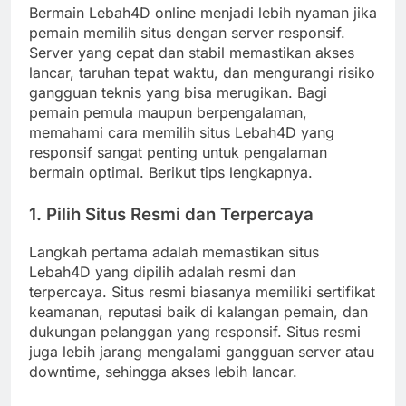
Bermain Lebah4D online menjadi lebih nyaman jika
pemain memilih situs dengan server responsif.
Server yang cepat dan stabil memastikan akses
lancar, taruhan tepat waktu, dan mengurangi risiko
gangguan teknis yang bisa merugikan. Bagi
pemain pemula maupun berpengalaman,
memahami cara memilih situs Lebah4D yang
responsif sangat penting untuk pengalaman
bermain optimal. Berikut tips lengkapnya.
1. Pilih Situs Resmi dan Terpercaya
Langkah pertama adalah memastikan situs
Lebah4D yang dipilih adalah resmi dan
terpercaya. Situs resmi biasanya memiliki sertifikat
keamanan, reputasi baik di kalangan pemain, dan
dukungan pelanggan yang responsif. Situs resmi
juga lebih jarang mengalami gangguan server atau
downtime, sehingga akses lebih lancar.