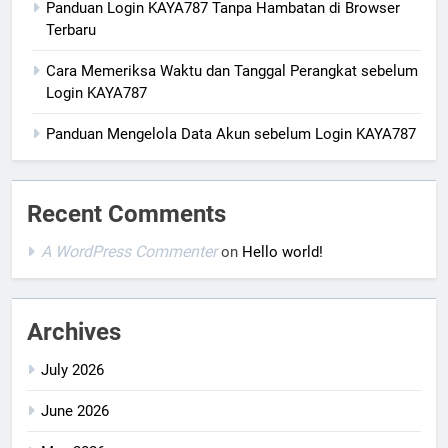
Panduan Login KAYA787 Tanpa Hambatan di Browser
Terbaru
Cara Memeriksa Waktu dan Tanggal Perangkat sebelum
Login KAYA787
Panduan Mengelola Data Akun sebelum Login KAYA787
Recent Comments
A WordPress Commenter
on
Hello world!
Archives
July 2026
June 2026