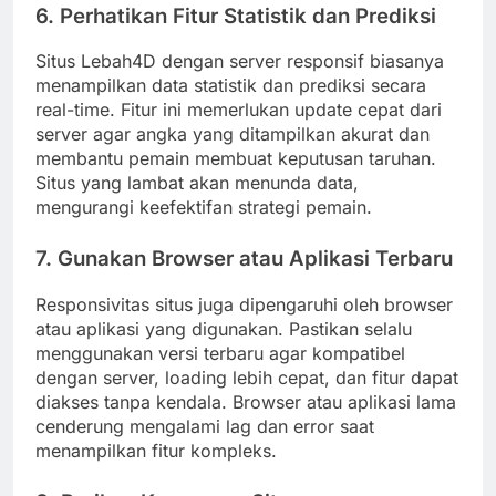
6. Perhatikan Fitur Statistik dan Prediksi
Situs Lebah4D dengan server responsif biasanya
menampilkan data statistik dan prediksi secara
real-time. Fitur ini memerlukan update cepat dari
server agar angka yang ditampilkan akurat dan
membantu pemain membuat keputusan taruhan.
Situs yang lambat akan menunda data,
mengurangi keefektifan strategi pemain.
7. Gunakan Browser atau Aplikasi Terbaru
Responsivitas situs juga dipengaruhi oleh browser
atau aplikasi yang digunakan. Pastikan selalu
menggunakan versi terbaru agar kompatibel
dengan server, loading lebih cepat, dan fitur dapat
diakses tanpa kendala. Browser atau aplikasi lama
cenderung mengalami lag dan error saat
menampilkan fitur kompleks.