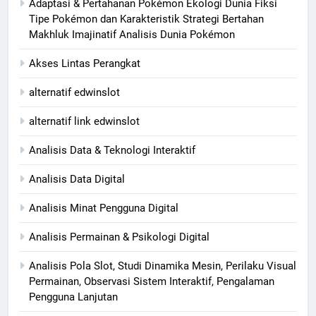
Adaptasi & Pertahanan Pokémon Ekologi Dunia Fiksi
Tipe Pokémon dan Karakteristik Strategi Bertahan
Makhluk Imajinatif Analisis Dunia Pokémon
Akses Lintas Perangkat
alternatif edwinslot
alternatif link edwinslot
Analisis Data & Teknologi Interaktif
Analisis Data Digital
Analisis Minat Pengguna Digital
Analisis Permainan & Psikologi Digital
Analisis Pola Slot, Studi Dinamika Mesin, Perilaku Visual
Permainan, Observasi Sistem Interaktif, Pengalaman
Pengguna Lanjutan