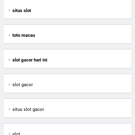
situs slot
toto macau
slot gacor hari ini
slot gacor
situs slot gacor
slot